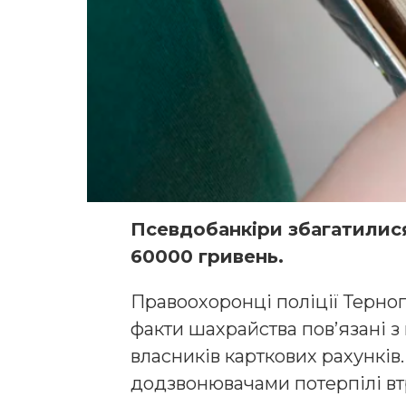
Псевдобанкіри збагатилися
60000 гривень.
Правоохоронці поліції Терно
факти шахрайства пов’язані 
власників карткових рахунків.
додзвонювачами потерпілі вт