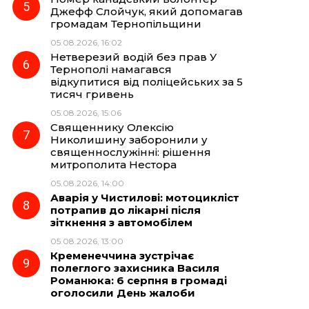
Джефф Слойчук, який допомагав
громадам Тернопільщини
05.08.2026, 16:02
Нетверезий водій без прав У
Тернополі намагався
відкупитися від поліцейських за 5
тисяч гривень
05.08.2026, 15:06
Священнику Олексію
Николишину заборонили у
священнослужінні: рішення
митрополита Нестора
05.08.2026, 14:00
Аварія у Чистилові: мотоцикліст
потрапив до лікарні після
зіткнення з автомобілем
05.08.2026, 13:00
Кременеччина зустрічає
полеглого захисника Василя
Романюка: 6 серпня в громаді
оголосили День жалоби