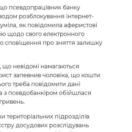
 що псевдопрацівник банку
иводом розблокування інтернет-
зуміла, як повідомила аферистові
ію щодо свого електронного
ло сповіщення про зняття залишку
 що невідомі намагаються
рист запевнив чоловіка, що кошти
ього треба повідомити дані
ва з псевдобанкіром обійшлася
гривень.
ки територіальних підрозділів
єстру досудових розслідувань