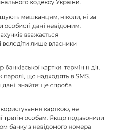
інального кодексу України.
шують мешканцям, ніколи, ні за
и особисті дані невідомим.
ахунків вважається
і володіти лише власники
банківської картки, термін її дії,
ж паролі, що надходять в SMS.
 дані, знайте: це спроба
користування карткою, не
ії третім особам. Якщо подзвонили
ком банку з невідомого номера