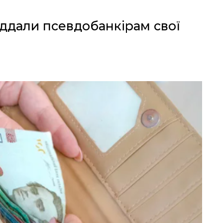
ддали псевдобанкірам свої