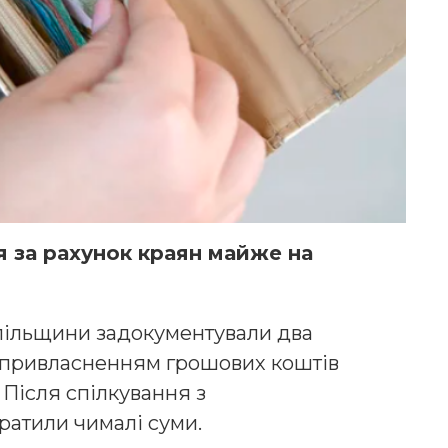
 за рахунок краян майже на
пільщини задокументували два
з привласненням грошових коштів
 Після спілкування з
ратили чималі суми.