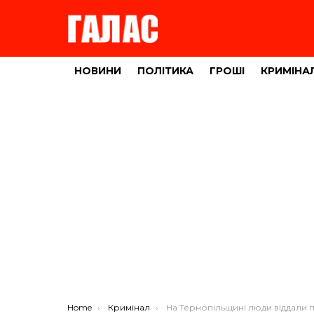
НОВИНИ
ПОЛІТИКА
ГРОШІ
КРИМІНА
You are here:
Home
Кримінал
На Тернопільщині люди віддали псевдобанкірам свої 60000 гр