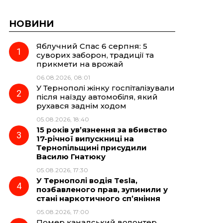
НОВИНИ
Яблучний Спас 6 серпня: 5
суворих заборон, традиції та
прикмети на врожай
06.08.2026, 08:01
У Тернополі жінку госпіталізували
після наїзду автомобіля, який
рухався заднім ходом
05.08.2026, 18:40
15 років ув’язнення за вбивство
17-річної випускниці на
Тернопільщині присудили
Василю Гнатюку
05.08.2026, 17:30
У Тернополі водія Tesla,
позбавленого прав, зупинили у
стані наркотичного сп’яніння
05.08.2026, 17:00
Помер канадський волонтер