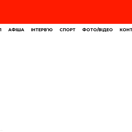
Л
АФІША
ІНТЕРВ’Ю
СПОРТ
ФОТО/ВІДЕО
КОН
н