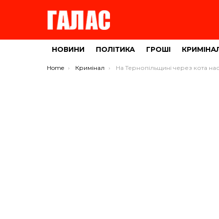
НОВИНИ
ПОЛІТИКА
ГРОШІ
КРИМІНА
You are here:
Home
Кримінал
На Тернопільщині через кота населений пункт оголосили неблагополучни