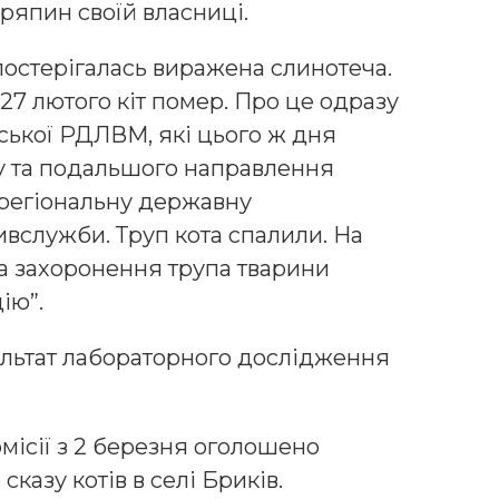
дряпин своїй власниці.
постерігалась виражена слинотеча.
. 27 лютого кіт помер. Про це одразу
ської РДЛВМ, які цього ж дня
у та подальшого направлення
 регіональну державну
служби. Труп кота спалили. На
та захоронення трупа тварини
ію”.
ультат лабораторного дослідження
місії з 2 березня оголошено
казу котів в селі Бриків.