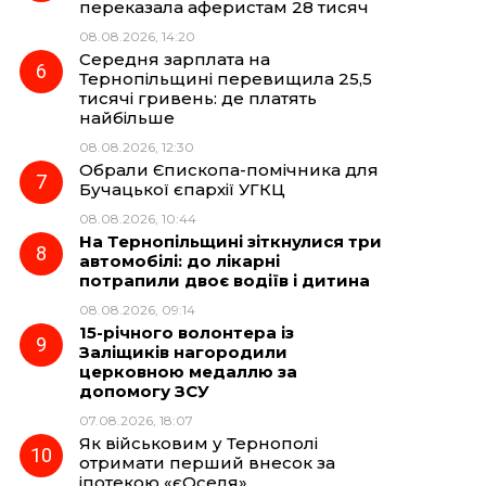
переказала аферистам 28 тисяч
08.08.2026, 14:20
Середня зарплата на
Тернопільщині перевищила 25,5
тисячі гривень: де платять
найбільше
08.08.2026, 12:30
Обрали Єпископа-помічника для
Бучацької єпархії УГКЦ
08.08.2026, 10:44
На Тернопільщині зіткнулися три
автомобілі: до лікарні
потрапили двоє водіїв і дитина
08.08.2026, 09:14
15-річного волонтера із
Заліщиків нагородили
церковною медаллю за
допомогу ЗСУ
07.08.2026, 18:07
Як військовим у Тернополі
отримати перший внесок за
іпотекою «єОселя»