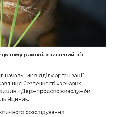
ецькому районі, скажений кіт
 начальник відділу організації
равління безпечності харчових
 медицини Держпродспоживслужби
иль Яциник.
зоотичного розслідування