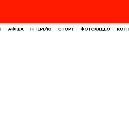
Л
АФІША
ІНТЕРВ’Ю
СПОРТ
ФОТО/ВІДЕО
КОН
м