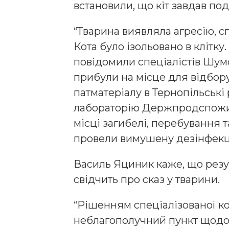
встановили, що кіт завдав по
“Тварина виявляла агресію, с
Кота було ізольовано в клітку
повідомили спеціалістів Шум
прибули на місце для відбор
патматеріалу в Тернопільські
лабораторію Держпродспожив
місці загибелі, перебування 
провели вимушену дезінфекц
Василь Яциник каже, що рез
свідчить про сказ у тварини.
“Рішенням спеціалізованої ко
неблагополучний пункт щодо с