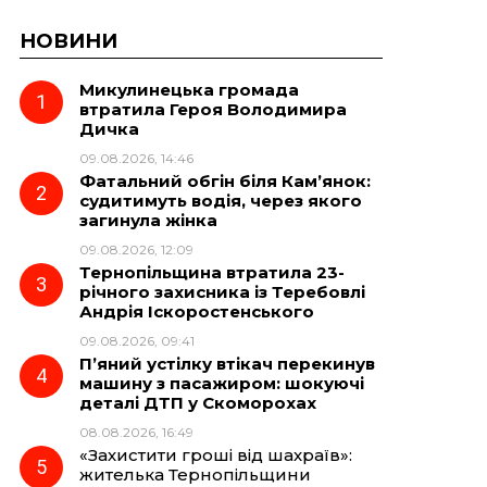
НОВИНИ
Микулинецька громада
втратила Героя Володимира
Дичка
09.08.2026, 14:46
Фатальний обгін біля Кам’янок:
судитимуть водія, через якого
загинула жінка
09.08.2026, 12:09
Тернопільщина втратила 23-
річного захисника із Теребовлі
Андрія Іскоростенського
09.08.2026, 09:41
П’яний устілку втікач перекинув
машину з пасажиром: шокуючі
деталі ДТП у Скоморохах
08.08.2026, 16:49
«Захистити гроші від шахраїв»:
жителька Тернопільщини