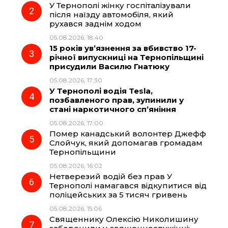
У Тернополі жінку госпіталізували
o
r
A
після наїзду автомобіля, який
рухався заднім ходом
05.08.2026, 18:40
o
a
p
15 років ув’язнення за вбивство 17-
річної випускниці на Тернопільщині
k
m
p
присудили Василю Гнатюку
05.08.2026, 17:30
У Тернополі водія Tesla,
позбавленого прав, зупинили у
стані наркотичного сп’яніння
05.08.2026, 17:00
Помер канадський волонтер Джефф
Слойчук, який допомагав громадам
Тернопільщини
05.08.2026, 16:02
Нетверезий водій без прав У
Тернополі намагався відкупитися від
поліцейських за 5 тисяч гривень
05.08.2026, 15:06
Священнику Олексію Николишину