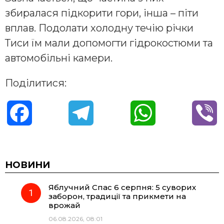
збиралася підкорити гори, інша – піти
вплав. Подолати холодну течію річки
Тиси їм мали допомогти гідрокостюми та
автомобільні камери.
Поділитися:
F
T
W
V
a
e
h
i
c
l
a
b
НОВИНИ
Яблучний Спас 6 серпня: 5 суворих
e
e
t
e
заборон, традиції та прикмети на
врожай
b
g
s
r
06.08.2026, 08:01