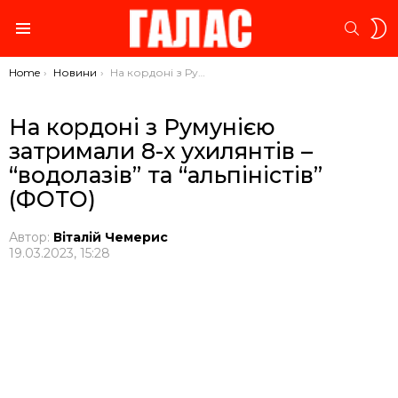
S
SEARC
S
Menu
You are here:
Home
Новини
На кордоні з Румунією затримали 8-х ухилянтів – “водолазів” та “альпіністів” (ФОТО)
На кордоні з Румунією
затримали 8-х ухилянтів –
“водолазів” та “альпіністів”
(ФОТО)
Автор:
Віталій Чемерис
19.03.2023, 15:28