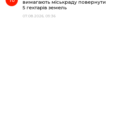
вимагають міськраду повернути
5 гектарів земель
07.08.2026, 09:36