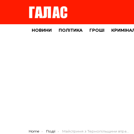
НОВИНИ
ПОЛІТИКА
ГРОШІ
КРИМІНА
You are here:
Home
Події
Майстриня з Тернопільщини втратила понад 15 тисяч гривень