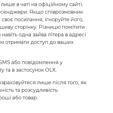
ише в чаті на офіційному сайті.
месенджери. Якщо співрозмовник
 своє посилання, ігноруйте його,
шиву сторінку. Різницю помітити
навіть одна зайва літера в адресі
ям отримати доступ до ваших
 SMS або повідомлення у
у та в застосунок OLX.
зраховуйтеся лише після того, як
ність та розсудливість
оші або товар.