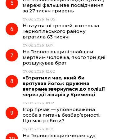
мережі фальшиве посвідчення
за 27 тисяч гривень
07.08.2026, 14:05
Ні взуття, ні грошей: жителька
Тернопільського району
втратила 63 тисячі
07.08.2026, 13:17
На Тернопільщині знайшли
мертвим чоловіка, якого три дні
розшукував брат
07.08.2026, 12:02
«Втратили час, який би
врятував його»: дружина
ветерана звернулася до поліції
через дії лікарів у Кременці
07.08.2026, 11:02
Ігор Гірчак — уповноважена
особа з питань безбар’єрності.
Що має робити?
07.08.2026, 10:01
На Тернопільщині через суд