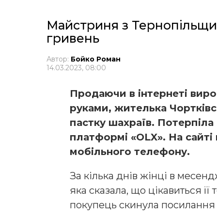
Майстриня з Тернопільщин
гривень
Автор:
Бойко Роман
14.03.2023, 08:00
Продаючи в інтернеті виро
руками, жителька Чортківс
пастку шахраїв. Потерпіла
платформі «OLX». На сайті
мобільного телефону.
За кілька днів жінці в месен
яка сказала, що цікавиться її
покупець скинула посилання 