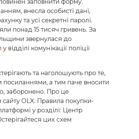
повинен заповнити форму.
нням, внесла особисті дані,
хунку та усі секретні паролі.
няли понад 15 тисяч гривень. За
льщини звернулася до
и
у відділі комунікації поліції
терігають та наголошують про те,
 посиланнями, а тим паче вносити
ю, заборонено. Про це
 сайту OLX. Правила покупки-
латформі у розділі: Центр
 Остерігайтеся цих схем