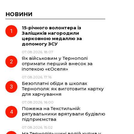
НОВИНИ
15-річного волонтера із
Заліщиків нагородили
церковною медаллю за
допомогу ЗСУ
07.08.2026, 18:07
Як військовим у Тернополі
отримати перший внесок за
іпотекою «єОселя»
07.08.2026, 17:16
Безоплатні обіди в школах
Тернополя: як виготовити картку
для харчування
07.08.2026, 16:00
Пожежа на Текстильній:
рятувальники врятували будівлю
підприємства
07.08.2026, 15:02
На Тернопільщині водій купив у