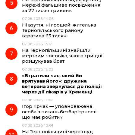
мережі фальшиве посвідчення
за 27 тисяч гривень
07.08.2026, 14:05
Ні взуття, ні грошей: жителька
Тернопільського району
втратила 63 тисячі
07.08.2026, 13:17
На Тернопільщині знайшли
мертвим чоловіка, якого три дні
розшукував брат
07.08.2026, 12:02
«Втратили час, який би
врятував його»: дружина
ветерана звернулася до поліції
через дії лікарів у Кременці
07.08.2026, 11:02
Ігор Гірчак — уповноважена
особа з питань безбар’єрності.
Що має робити?
07.08.2026, 10:01
На Тернопільщині через суд