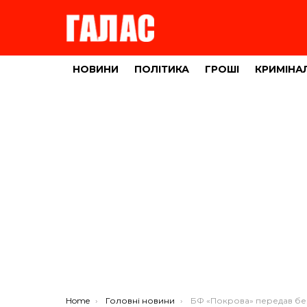
НОВИНИ
ПОЛІТИКА
ГРОШІ
КРИМІНА
You are here:
Home
Головні новини
БФ «Покрова» передав безпілотники тернопільським арти