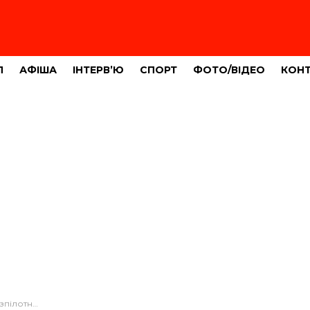
Л
АФІША
ІНТЕРВ’Ю
СПОРТ
ФОТО/ВІДЕО
КОН
леристам (ФОТО)