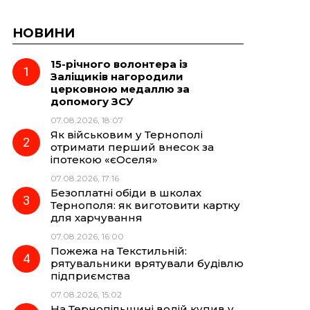
НОВИНИ
15-річного волонтера із
Заліщиків нагородили
церковною медаллю за
допомогу ЗСУ
07.08.2026, 18:07
Як військовим у Тернополі
отримати перший внесок за
іпотекою «єОселя»
07.08.2026, 17:16
Безоплатні обіди в школах
Тернополя: як виготовити картку
для харчування
07.08.2026, 16:00
Пожежа на Текстильній:
рятувальники врятували будівлю
підприємства
07.08.2026, 15:02
На Тернопільщині водій купив у