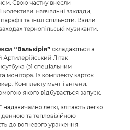
ном. Свою частку внесли
і колективи, навчальні заклади,
і парафії та інші спільноти. Взяли
 заходах тернопільські музиканти.
екси “Валькірія”
складаються з
й Артилерійський Літак
ноутбука (зі спеціальним
 монітора. Із комплекту карток
екер. Комплекту мачт і антени.
омогою якого відбувається запуск.
” надзвичайно легкі, злітають легко
і денною та тепловізійною
сть до вогневого ураження,