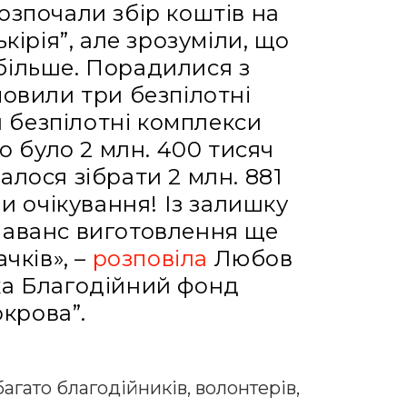
озпочали збір коштів на
кірія”, але зрозуміли, що
більше. Порадилися з
мовили три безпілотні
 безпілотні комплекси
но було 2 млн. 400 тисяч
алося зібрати 2 млн. 881
 очікування! Із залишку
 аванс виготовлення ще
чків», –
розповіла
Любов
ка Благодійний фонд
крова”.
агато благодійників, волонтерів,