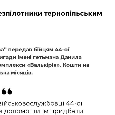
езпілотники тернопільським
а” передав бійцям 44-ої
игади імені гетьмана Данила
омплекси «Валькірія». Кошти на
ька місяців.
військовослужбовці 44-ої
м допомогти їм придбати