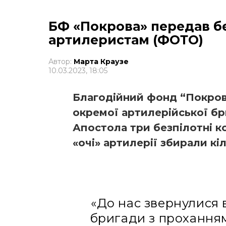
БФ «Покрова» передав б
артилеристам (ФОТО)
Автор:
Марта Краузе
10.03.2023, 18:05
Благодійний фонд “Покров
окремої артилерійської бр
Апостола три безпілотні к
«очі» артилерії збирали кіл
«До нас звернулися 
бригади з прохання