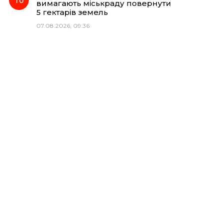
вимагають міськраду повернути
5 гектарів земель
07.08.2026, 09:36