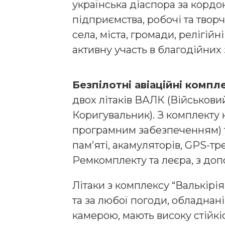
українська діаспора за кордо
підприємства, робочі та творч
села, міста, громади, релігійн
активну участь в благодійних
Безпілотні авіаційні компл
двох літаків ВАЛК (Військови
Коригувальник). З комплекту 
програмним забезпеченням) та
пам’яті, акамуляторів, GPS-тр
Ремкомплекту та леєра, з доп
Літаки з комплексу “Валькірія
та за любої погоди, обладнан
камерою, мають високу стійкі