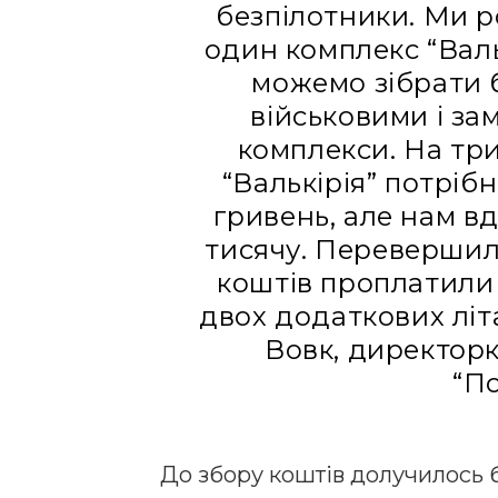
безпілотники. Ми р
один комплекс “Валь
можемо зібрати 
військовими і за
комплекси. На три
“Валькірія” потріб
гривень, але нам вд
тисячу. Перевершили
коштів проплатили
двох додаткових літа
Вовк, директор
“По
До збору коштів долучилось б