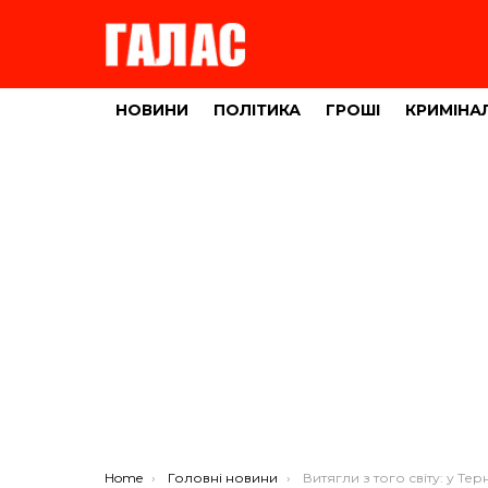
НОВИНИ
ПОЛІТИКА
ГРОШІ
КРИМІНА
You are here:
Home
Головні новини
Витягли з того світу: у Тернополі медики швидкої з допомогою дефібриляції се