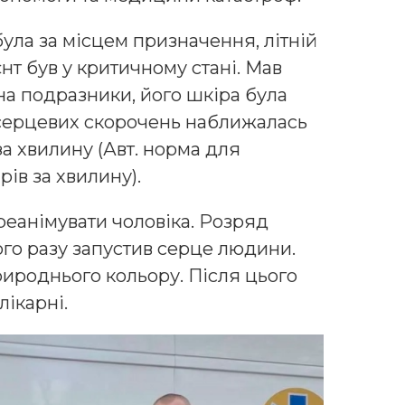
ула за місцем призначення, літній
нт був у критичному стані. Мав
на подразники, його шкіра була
 серцевих скорочень наближалась
за хвилину (Авт. норма для
ів за хвилину).
реанімувати чоловіка. Розряд
ого разу запустив серце людини.
ироднього кольору. Після цього
лікарні.