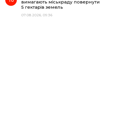
вимагають міськраду повернути
5 гектарів земель
07.08.2026, 09:36