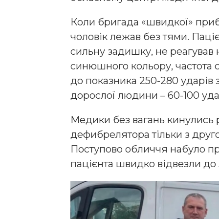
Коли бригада «швидкої» приб
чоловік лежав без тями. Паціє
сильну задишку, не реагував 
синюшного кольору, частота
до показника 250-280 ударів 
дорослої людини – 60-100 удар
Медики без вагань кинулись 
дефибрелятора тільки з друг
Поступово обличчя набуло пр
пацієнта швидко відвезли до 