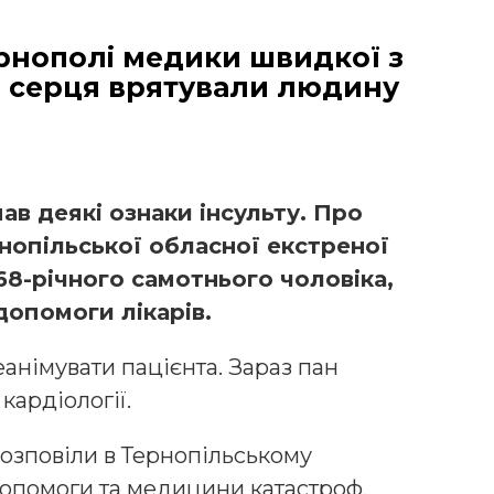
Тернополі медики швидкої з
 серця врятували людину
мав деякі ознаки інсульту. Про
нопільської обласної екстреної
68-річного самотнього чоловіка,
допомоги лікарів.
анімувати пацієнта. Зараз пан
кардіології.
озповіли в Тернопільському
опомоги та медицини катастроф.