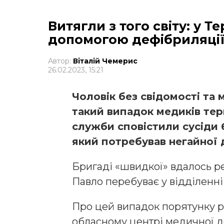
Витягли з того світу: у 
допомогою дефібриляції
Автор:
Віталій Чемерис
26.02.2023, 15:21
Чоловік без свідомості та 
такий випадок медиків тер
служби сповістили сусіди 
який потребував негайної 
Бригаді «швидкої» вдалось ре
Павло перебуває у відділенні 
Про цей випадок порятунку р
обласному центрі медичної д