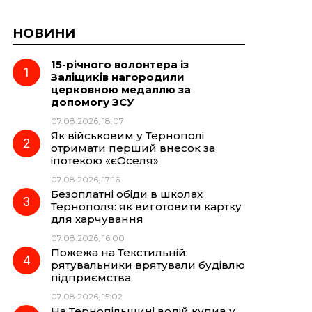
НОВИНИ
15-річного волонтера із
Заліщиків нагородили
церковною медаллю за
допомогу ЗСУ
07.08.2026, 18:07
Як військовим у Тернополі
отримати перший внесок за
іпотекою «єОселя»
07.08.2026, 17:16
Безоплатні обіди в школах
Тернополя: як виготовити картку
для харчування
07.08.2026, 16:00
Пожежа на Текстильній:
рятувальники врятували будівлю
підприємства
07.08.2026, 15:02
На Тернопільщині водій купив у