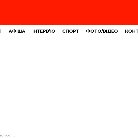
Л
АФІША
ІНТЕРВ’Ю
СПОРТ
ФОТО/ВІДЕО
КОН
рця врятували людину