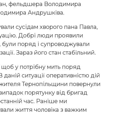
ман, фельдшера Володимира
лодимира Андрушківа.
али сусідам хворого пана Павла,
туацію. Добрі люди проявили
ь, були поряд і супроводжували
зації. Зараз його стан стабільний.
 щоб у потрібну мить поряд
 даній ситуації оперативністю дій
го жителя Тернопільщини повернули
й випадок порятунку від бригад
останній час. Раніше ми
вали життя чоловіка з важким