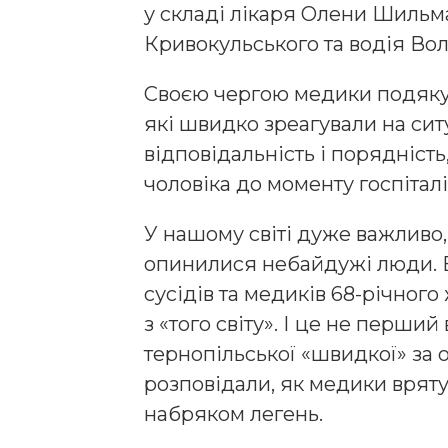
у складі лікаря Олени Шиль
Кривокульського та водія Во
Своєю чергою медики подякув
які швидко зреагували на си
відповідальність і порядніст
чоловіка до моменту госпіталі
У нашому світі дуже важливо,
опинилися небайдужі люди. В
сусідів та медиків 68-річно
з «того світу». І це не перши
тернопільської «швидкої» за 
розповідали, як медики вряту
набряком легень.