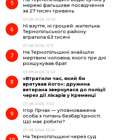
мережі фальшиве посвідчення
за 27 тисяч гривень
07.08.2026, 14:05
Ні взуття, ні грошей: жителька
Тернопільського району
втратила 63 тисячі
07.08.2026, 13:17
На Тернопільщині знайшли
мертвим чоловіка, якого три дні
розшукував брат
07.08.2026, 12:02
«Втратили час, який би
врятував його»: дружина
ветерана звернулася до поліції
через дії лікарів у Кременці
07.08.2026, 11:02
Ігор Гірчак — уповноважена
особа з питань безбар’єрності.
Що має робити?
07.08.2026, 10:01
На Тернопільщині через суд