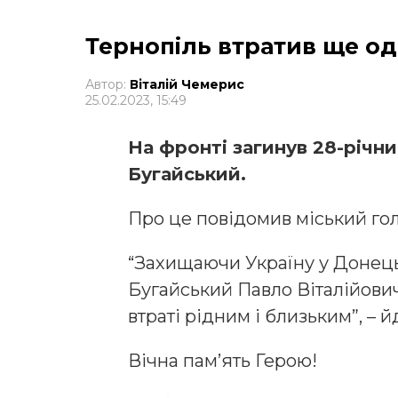
Тернопіль втратив ще о
Автор:
Віталій Чемерис
25.02.2023, 15:49
На фронті загинув 28-річн
Бугайський.
Про це повідомив міський го
“Захищаючи Україну у Донець
Бугайський Павло Віталійович 
втраті рідним і близьким”, – 
Вічна пам’ять Герою!