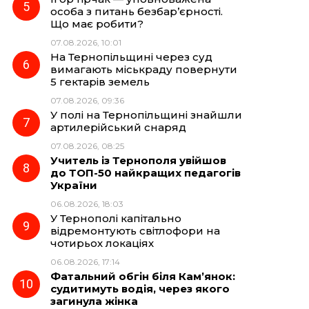
особа з питань безбар’єрності.
Що має робити?
07.08.2026, 10:01
На Тернопільщині через суд
вимагають міськраду повернути
5 гектарів земель
07.08.2026, 09:36
У полі на Тернопільщині знайшли
артилерійський снаряд
07.08.2026, 08:25
Учитель із Тернополя увійшов
до ТОП-50 найкращих педагогів
України
06.08.2026, 18:03
У Тернополі капітально
відремонтують світлофори на
чотирьох локаціях
06.08.2026, 17:14
Фатальний обгін біля Кам’янок:
судитимуть водія, через якого
загинула жінка