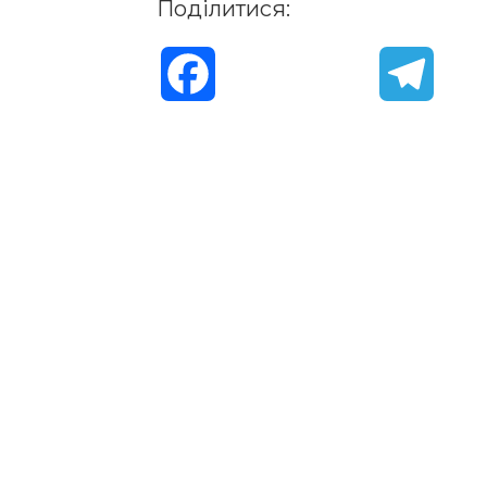
Поділитися:
F
T
a
e
c
l
e
e
b
g
o
r
o
a
k
m