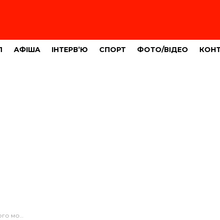
Л
АФІША
ІНТЕРВ’Ю
СПОРТ
ФОТО/ВІДЕО
КОН
го Героя