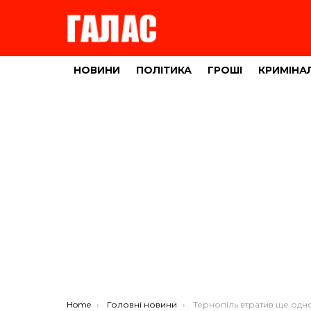
НОВИНИ
ПОЛІТИКА
ГРОШІ
КРИМІНА
You are here:
Home
Головні новини
Тернопіль втратив ще одного молодо