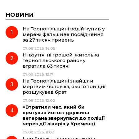
НОВИНИ
На Тернопільщині водій купив у
мережі фальшиве посвідчення
за 27 тисяч гривень
07.08.2026, 14:05
Ні взуття, ні грошей: жителька
Тернопільського району
втратила 63 тисячі
07.08.2026, 13:17
На Тернопільщині знайшли
мертвим чоловіка, якого три дні
розшукував брат
07.08.2026, 12:02
«Втратили час, який би
врятував його»: дружина
ветерана звернулася до поліції
через дії лікарів у Кременці
07.08.2026, 11:02
Ігор Гірчак — уповноважена