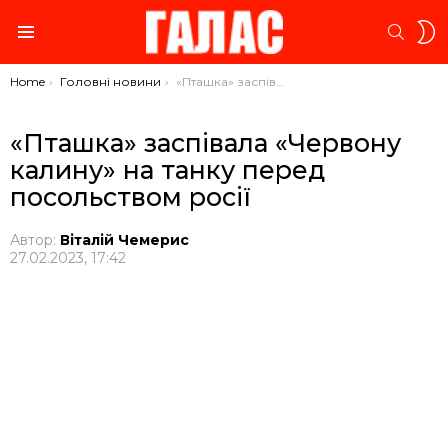
S
SEARC
S
Menu
You are here:
Home
Головні новини
«Пташка» заспівала «Червону калину» на танку перед посольством росії
«Пташка» заспівала «Червону
калину» на танку перед
посольством росії
Автор:
Віталій Чемерис
27.02.2023, 17:42