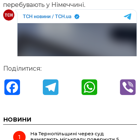
перебувають у Німеччині.
Поділитися:
F
T
W
V
a
e
h
i
c
l
a
b
НОВИНИ
На Тернопільщині через суд
e
e
t
e
вимагають міськраду повернути 5