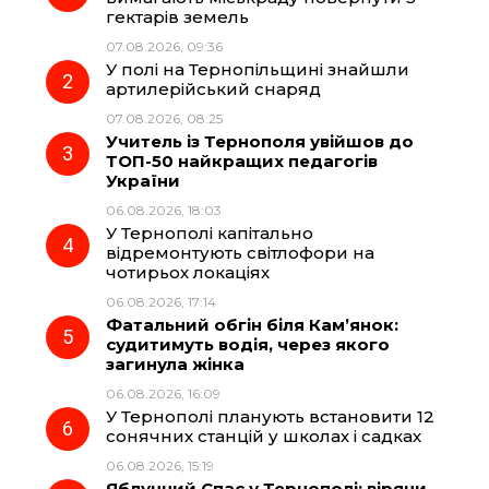
гектарів земель
b
g
s
r
07.08.2026, 09:36
У полі на Тернопільщині знайшли
o
r
A
артилерійський снаряд
07.08.2026, 08:25
Учитель із Тернополя увійшов до
o
a
p
ТОП-50 найкращих педагогів
України
k
m
p
06.08.2026, 18:03
У Тернополі капітально
відремонтують світлофори на
чотирьох локаціях
06.08.2026, 17:14
Фатальний обгін біля Кам’янок:
судитимуть водія, через якого
загинула жінка
06.08.2026, 16:09
У Тернополі планують встановити 12
сонячних станцій у школах і садках
06.08.2026, 15:19
Яблучний Спас у Тернополі: віряни