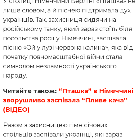
У столиці Німеччини Берліні «Пташка» не
лише словом, а й піснею підтримала дух
українців. Так, захисниця сидячи на
російському танку, який зараз стоїть біля
посольства росії у Німеччині, заспівала
пісню «Ой у лузі червона калина», яка від
початку повномасштабної війни стала
символом незламності українського
народу.
Читайте також:
“Пташка” в Німеччині
зворушливо заспівала “Пливе кача”
(ВІДЕО)
Разом з захисницею гімн січових
стрільців заспівали українці, які зараз