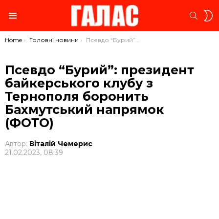
S
SEARC
S
Menu
You are here:
Home
Головні новини
Псевдо “Бурий”: президент байкерського клубу з Тернополя боронить Бахмутський напрямок (ФОТО)
Псевдо “Бурий”: президент
байкерського клубу з
Тернополя боронить
Бахмутський напрямок
(ФОТО)
Автор:
Віталій Чемерис
21.02.2023, 08:39