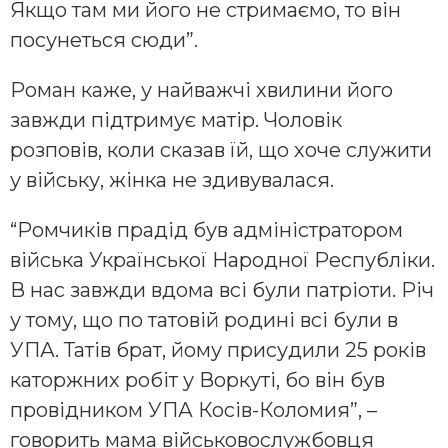
Якщо там ми його не стримаємо, то він
посунеться сюди”.
Роман каже, у найважчі хвилини його
завжди підтримує матір. Чоловік
розповів, коли сказав їй, що хоче служити
у війську, жінка не здивувалася.
“Ромчиків прадід був адміністратором
війська Української Народної Республіки.
В нас завжди вдома всі були патріоти. Річ
у тому, що по татовій родині всі були в
УПА. Татів брат, йому присудили 25 років
каторжних робіт у Воркуті, бо він був
провідником УПА Косів-Коломия”, –
говорить мама військовослужбовця