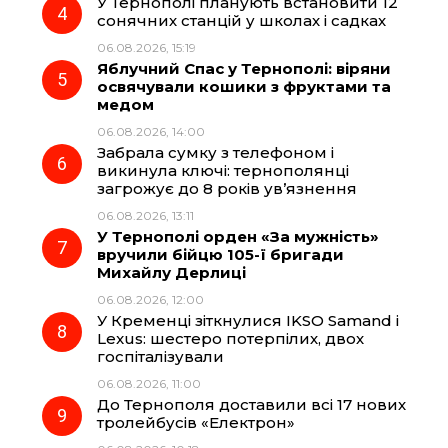
У Тернополі планують встановити 12
сонячних станцій у школах і садках
06.08.2026, 15:19
Яблучний Спас у Тернополі: віряни
освячували кошики з фруктами та
медом
06.08.2026, 14:00
Забрала сумку з телефоном і
викинула ключі: тернополянці
загрожує до 8 років ув’язнення
06.08.2026, 13:11
У Тернополі орден «За мужність»
вручили бійцю 105-ї бригади
Михайлу Дерлиці
06.08.2026, 12:00
У Кременці зіткнулися IKSO Samand і
Lexus: шестеро потерпілих, двох
госпіталізували
06.08.2026, 11:00
До Тернополя доставили всі 17 нових
тролейбусів «Електрон»