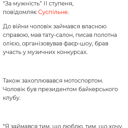
“За мужність” ІІ ступеня,
повідомляє
Суспільне
.
До війни чоловік займався власною
справою, мав тату-салон, писав полотна
олією, організовував фаєр-шоу, брав
участь у музичних конкурсах.
Також захоплювався мотоспортом.
Чоловік був президентом байкерського
клубу.
“Я займався тим, що люблю, тим, що хочу.