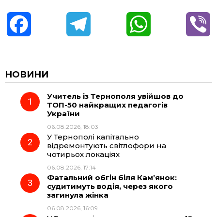
F
T
W
V
a
e
h
i
c
l
a
b
НОВИНИ
Учитель із Тернополя увійшов до
e
e
t
e
ТОП-50 найкращих педагогів
України
b
g
s
r
06.08.2026, 18:03
У Тернополі капітально
o
r
A
відремонтують світлофори на
чотирьох локаціях
06.08.2026, 17:14
o
a
p
Фатальний обгін біля Кам’янок:
судитимуть водія, через якого
k
m
p
загинула жінка
06.08.2026, 16:09