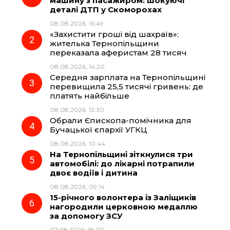
машину з пасажиром: шокуючі
деталі ДТП у Скоморохах
b
g
s
r
08.08.2026, 16:49
«Захистити гроші від шахраїв»:
o
r
A
жителька Тернопільщини
переказала аферистам 28 тисяч
08.08.2026, 14:20
o
a
p
Середня зарплата на Тернопільщині
перевищила 25,5 тисячі гривень: де
k
m
p
платять найбільше
08.08.2026, 12:30
Обрали Єпископа-помічника для
Бучацької єпархії УГКЦ
08.08.2026, 10:44
На Тернопільщині зіткнулися три
автомобілі: до лікарні потрапили
двоє водіїв і дитина
08.08.2026, 09:14
15-річного волонтера із Заліщиків
нагородили церковною медаллю
за допомогу ЗСУ
07.08.2026, 18:07