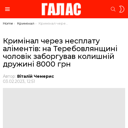
S
SEARC
S
Menu
You are here:
Home
Кримінал
Кримінал через несплату аліментів: на Теребовлянщині чоловік заборгував колишній дружині 8000 грн
Кримінал через несплату
аліментів: на Теребовлянщині
чоловік заборгував колишній
дружині 8000 грн
Автор:
Віталій Чемерис
03.02.2023, 12:51