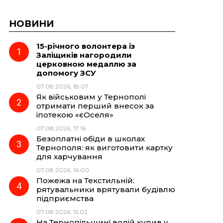
НОВИНИ
15-річного волонтера із
Заліщиків нагородили
церковною медаллю за
допомогу ЗСУ
07.08.2026, 18:07
Як військовим у Тернополі
отримати перший внесок за
іпотекою «єОселя»
07.08.2026, 17:16
Безоплатні обіди в школах
Тернополя: як виготовити картку
для харчування
07.08.2026, 16:00
Пожежа на Текстильній:
рятувальники врятували будівлю
підприємства
07.08.2026, 15:02
На Тернопільщині водій купив у