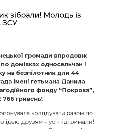
ик зібрали! Молодь із
 ЗСУ
инецької громади впродовж
 по домівках односельчан і
у на безпілотник для 44
ада імені гетьмана Данила
агодійного фонду “Покрова”,
 766 гривень!
опонувала колядувати разом по
ю ідею друзям – усі підтримали!