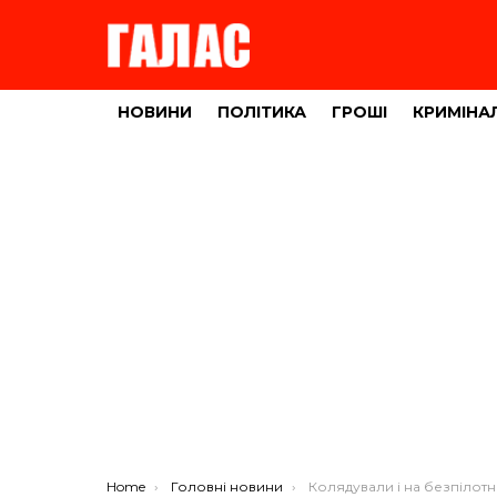
НОВИНИ
ПОЛІТИКА
ГРОШІ
КРИМІНА
You are here:
Home
Головні новини
Колядували і на безпілотник зібрали! Молодь із Тернопільщи