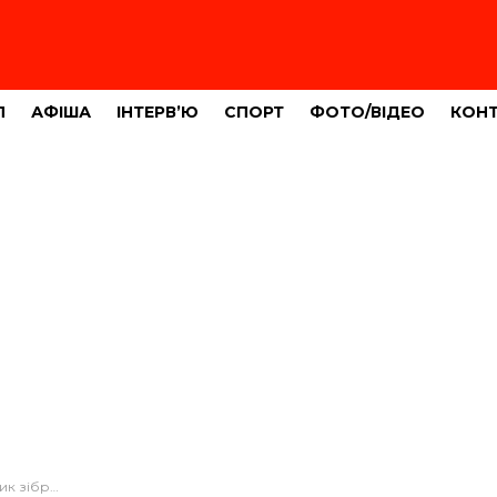
Л
АФІША
ІНТЕРВ’Ю
СПОРТ
ФОТО/ВІДЕО
КОН
ни підтримує ЗСУ