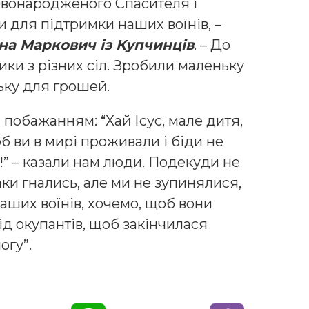
вонародженого Спасителя і
 для підтримки наших воїнів, –
на Маркович із Купчинців
. – До
ки з різних сіл. Зробили маленьку
ьку для грошей.
побажанням: “Хай Ісус, мале дитя,
 ви в мирі проживали і біди не
!” – казали нам люди. Подекуди не
баки гнались, але ми не зупинялися,
наших воїнів, хочемо, щоб вони
ід окупантів, щоб закінчилася
огу”.