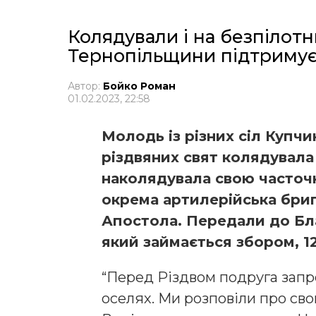
Колядували і на безпілотн
Тернопільщини підтримує
Автор:
Бойко Роман
01.02.2023, 22:58
Молодь із різних сіл Купч
різдвяних свят колядувала
наколядувала свою часточк
окрема артилерійська бриг
Апостола. Передали до Бл
який займається збором, 12
“Перед Різдвом подруга запр
оселях. Ми розповіли про сво