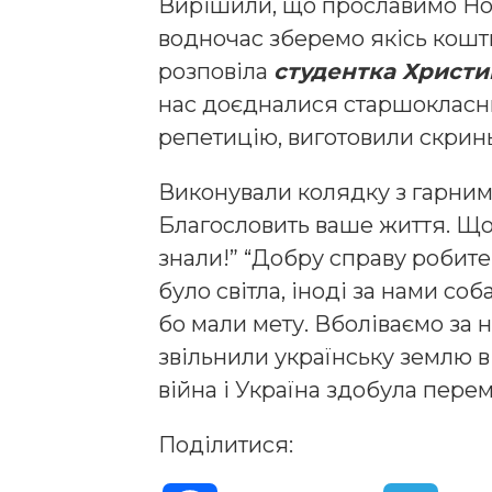
Вирішили, що прославимо Но
водночас зберемо якісь кошти
розповіла
студентка Христи
нас доєдналися старшокласни
репетицію, виготовили скрин
Виконували колядку з гарним 
Благословить ваше життя. Щоб
знали!” “Добру справу робите
було світла, іноді за нами со
бо мали мету. Вболіваємо за 
звільнили українську землю в
війна і Україна здобула перем
Поділитися: