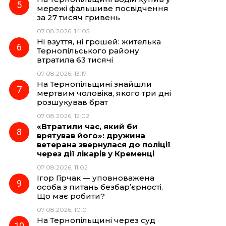
мережі фальшиве посвідчення
за 27 тисяч гривень
07.08.2026, 14:05
Ні взуття, ні грошей: жителька
Тернопільського району
втратила 63 тисячі
07.08.2026, 13:17
На Тернопільщині знайшли
мертвим чоловіка, якого три дні
розшукував брат
07.08.2026, 12:02
«Втратили час, який би
врятував його»: дружина
ветерана звернулася до поліції
через дії лікарів у Кременці
07.08.2026, 11:02
Ігор Гірчак — уповноважена
особа з питань безбар’єрності.
Що має робити?
07.08.2026, 10:01
На Тернопільщині через суд