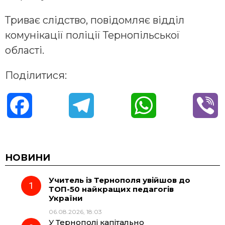
Триває слідство, повідомляє відділ
комунікації поліції Тернопільської
області.
Поділитися:
F
T
W
V
a
e
h
i
c
l
a
b
НОВИНИ
Учитель із Тернополя увійшов до
e
e
t
e
ТОП-50 найкращих педагогів
України
b
g
s
r
06.08.2026, 18:03
У Тернополі капітально