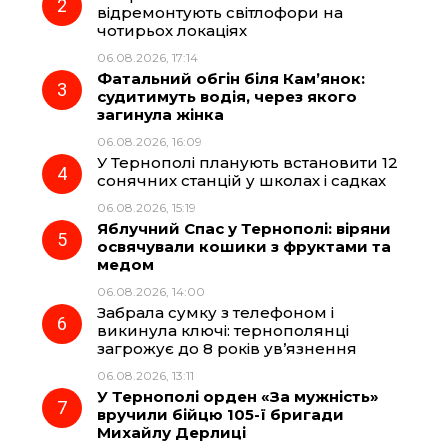
o
r
A
відремонтують світлофори на
чотирьох локаціях
06.08.2026, 17:14
o
a
p
Фатальний обгін біля Кам’янок:
судитимуть водія, через якого
k
m
p
загинула жінка
06.08.2026, 16:09
У Тернополі планують встановити 12
сонячних станцій у школах і садках
06.08.2026, 15:19
Яблучний Спас у Тернополі: віряни
освячували кошики з фруктами та
медом
06.08.2026, 14:00
Забрала сумку з телефоном і
викинула ключі: тернополянці
загрожує до 8 років ув’язнення
06.08.2026, 13:11
У Тернополі орден «За мужність»
вручили бійцю 105-ї бригади
Михайлу Дерлиці