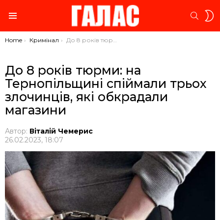
S
SEARC
S
Menu
You are here:
Home
Кримінал
До 8 років тюрми: на Тернопільщині спіймали трьох злочинців, які обкрадали магазини
До 8 років тюрми: на
Тернопільщині спіймали трьох
злочинців, які обкрадали
магазини
Автор:
Віталій Чемерис
26.02.2023, 18:07