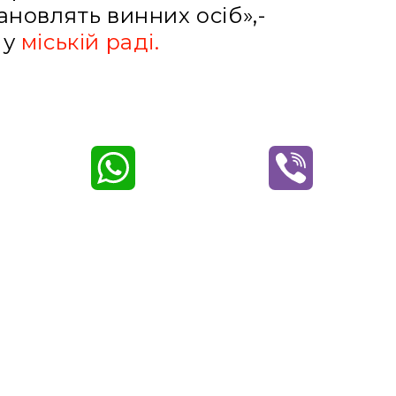
новлять винних осіб»,-
 у
міській раді.
W
V
h
i
a
b
t
e
s
r
A