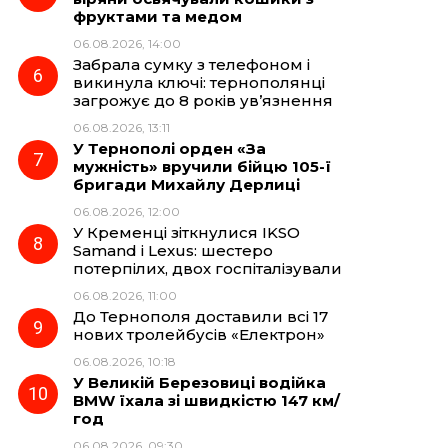
фруктами та медом
06.08.2026, 14:00
Забрала сумку з телефоном і
викинула ключі: тернополянці
загрожує до 8 років ув’язнення
06.08.2026, 13:11
У Тернополі орден «За
мужність» вручили бійцю 105-ї
бригади Михайлу Дерлиці
06.08.2026, 12:00
У Кременці зіткнулися IKSO
Samand і Lexus: шестеро
потерпілих, двох госпіталізували
06.08.2026, 11:00
До Тернополя доставили всі 17
нових тролейбусів «Електрон»
06.08.2026, 10:18
У Великій Березовиці водійка
BMW їхала зі швидкістю 147 км/
год
06.08.2026, 09:30