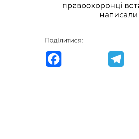
правоохоронці вста
написали
Поділитися:
F
T
a
e
c
l
e
e
b
g
o
r