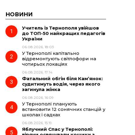
НОВИНИ
Учитель із Тернополя увійшов
до ТОП-50 найкращих педагогів
України
06.08.2026, 18:03
У Тернополі капітально
відремонтують світлофори на
чотирьох локаціях
06.08.2026, 17:14
Фатальний обгін біля Кам’янок:
судитимуть водія, через якого
загинула жінка
06.08.2026, 16:09
У Тернополі планують
встановити 12 сонячних станцій у
школах і садках
06.08.2026, 15:19
Яблучний Спас у Тернополі:
віряни освячували кошики з