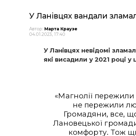
У Ланівцях вандали злама
Автор:
Марта Краузе
04.01.2023, 17:40
У Ланівцях невідомі зламал
які висадили у 2021 році у
«Магнолії пережили 
не пережили лю
Громадяни, все, що
Лановецької громади
комфорту. Тож щ