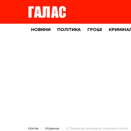
НОВИНИ
ПОЛІТИКА
ГРОШІ
КРИМІНА
You are here:
Home
Новини
У Ланівцях вандали зламали екзотичне дерево (ФОТО)