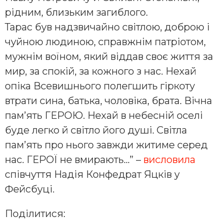
рідним, близьким загиблого.
Тарас був надзвичайно світлою, доброю і
чуйною людиною, справжнім патріотом,
мужнім воїном, який віддав своє життя за
мир, за спокій, за кожного з нас. Нехай
опіка Всевишнього полегшить гіркоту
втрати сина, батька, чоловіка, брата. Вічна
пам’ять ГЕРОЮ. Нехай в небесній оселі
буде легко й світло його душі. Світла
пам’ять про нього завжди житиме серед
нас. ГЕРОЇ не вмирають…” –
висловила
співчуття Надія Конфедрат Яцків у
Фейсбуці.
Поділитися: