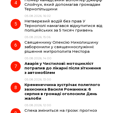
Слойчук, який допомагав громадам
Тернопільщини
05.08.2026, 16:02
Нетверезий водій без прав У
Тернополі намагався відкупитися від
поліцейських за 5 тисяч гривень
05.08.2026, 15:06
Священнику Олексію Николишину
заборонили у священнослужінні:
рішення митрополита Нестора
05.08.2026, 14:00
Аварія у Чистилові: мотоцикліст
потрапив до лікарні після зіткнення
з автомобілем
05.08.2026, 13:00
Кременеччина зустрічає полеглого
захисника Василя Романюка: 6
серпня в громаді оголосили День
жалоби
05.08.2026, 12:00
Спека зміниться на грози: прогноз