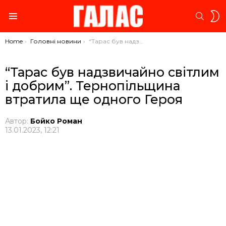
S
SEARC
S
Menu
You are here:
Home
Головні новини
“Тарас був надзвичайно світлим і добрим”. Тернопільщина втратила ще одного Героя
“Тарас був надзвичайно світлим
і добрим”. Тернопільщина
втратила ще одного Героя
Автор:
Бойко Роман
13.01.2023, 12:21