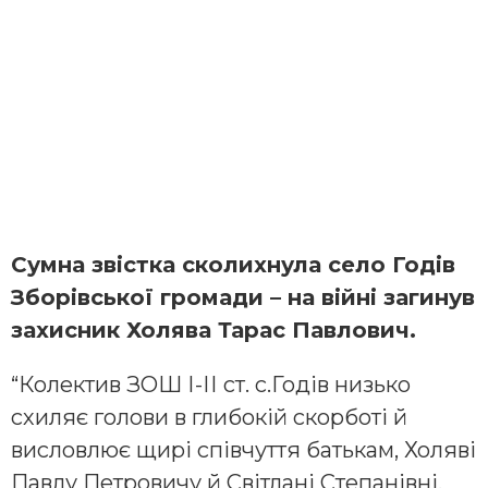
Сумна звістка сколихнула село Годів
Зборівської громади – на війні загинув
захисник Холява Тарас Павлович.
“Колектив ЗОШ І-ІІ ст. с.Годів низько
схиляє голови в глибокій скорботі й
висловлює щирі співчуття батькам, Холяві
Павлу Петровичу й Світлані Степанівні,