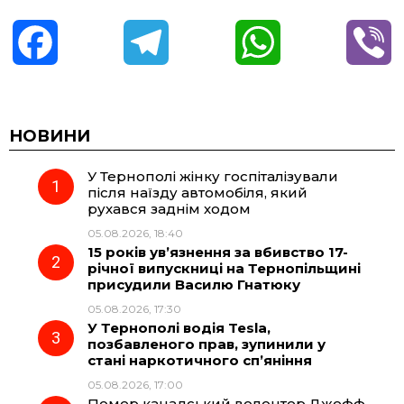
F
T
W
V
a
e
h
i
c
l
a
b
НОВИНИ
У Тернополі жінку госпіталізували
e
e
t
e
після наїзду автомобіля, який
рухався заднім ходом
b
g
s
r
05.08.2026, 18:40
15 років ув’язнення за вбивство 17-
o
r
A
річної випускниці на Тернопільщині
присудили Василю Гнатюку
05.08.2026, 17:30
o
a
p
У Тернополі водія Tesla,
позбавленого прав, зупинили у
k
m
p
стані наркотичного сп’яніння
05.08.2026, 17:00
Помер канадський волонтер Джефф