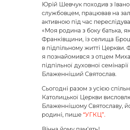
Юрій Шевчук походив з Іван
службовцем, працював на зал
активною під час пересліду
«Моя родина з боку батька, як
Франківщини, із селища Брош
в підпільному житті Церкви. Ф
я познайомився з отцем Миха
підпільної духовної семінарі
Блаженніший Святослав.
Сьогодні разом з усією спіль
Католицької Церкви висловлю
Блаженнішому Святославу, йог
родині, пише
“УГКЦ”.
Вічна йому пам’ять!