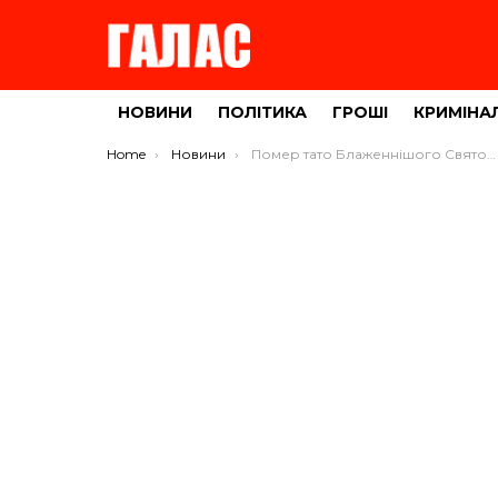
НОВИНИ
ПОЛІТИКА
ГРОШІ
КРИМІНА
You are here:
Home
Новини
Помер тато Блаженнішого Святослава (ФОТО)