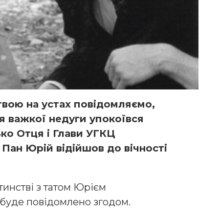
итвою на устах повідомляємо,
ля важкої недуги упокоївся
ько Отця і Глави УГКЦ
Пан Юрій відійшов до вічності
инстві з татом Юрієм
буде повідомлено згодом.