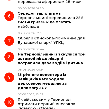
переказала аферистам 28 тисяч
08.08.2026, 14:20
Середня зарплата на
Тернопільщині перевищила 25,5
тисячі гривень: де платять
найбільше
08.08.2026, 12:30
Обрали Єпископа-помічника для
Бучацької єпархії УГКЦ
08.08.2026, 10:44
На Тернопільщині зіткнулися три
автомобілі: до лікарні
потрапили двоє водіїв і дитина
08.08.2026, 09:14
15-річного волонтера із
Заліщиків нагородили
церковною медаллю за
допомогу ЗСУ
07.08.2026, 18:07
Як військовим у Тернополі
отримати перший внесок за
іпотекою «єОселя»