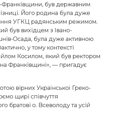
о-Франківщини, був державним
ізниці. Його родина була дуже
вання УГКЦ радянським режимом.
ий був вихідцем з Івано-
нів-Осада, була дуже активною
актично, у тому контексті
йлом Косилом, який був ректором
ї на Франківщині», — пригадує
нотою вірних Української Греко-
ємо щирі співчуття
о братові о. Всеволоду та усій