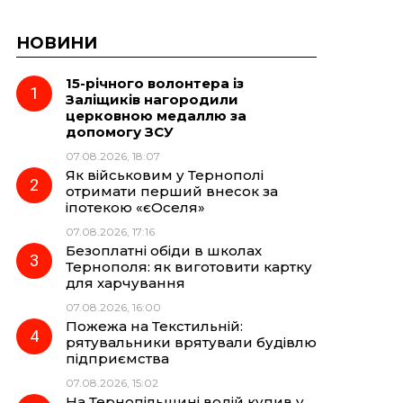
НОВИНИ
15-річного волонтера із
Заліщиків нагородили
церковною медаллю за
допомогу ЗСУ
07.08.2026, 18:07
Як військовим у Тернополі
отримати перший внесок за
іпотекою «єОселя»
07.08.2026, 17:16
Безоплатні обіди в школах
Тернополя: як виготовити картку
для харчування
07.08.2026, 16:00
Пожежа на Текстильній:
рятувальники врятували будівлю
підприємства
07.08.2026, 15:02
На Тернопільщині водій купив у