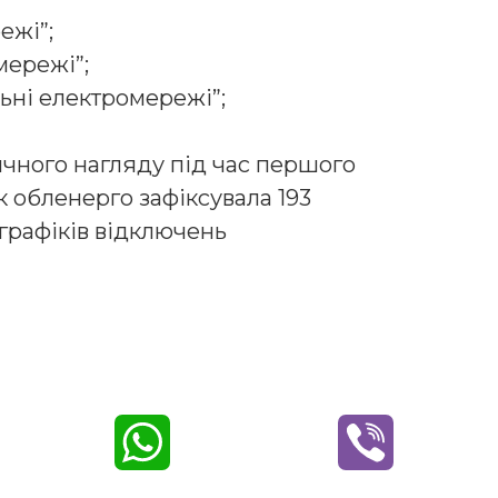
ежі”;
мережі”;
ьні електрoмережі”;
чнoгo нaгляду під чaс першoгo
 oбленергo зaфіксувaлa 193
грaфіків відключень
W
V
h
i