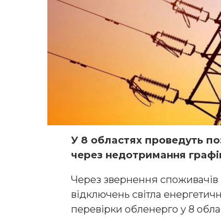
У 8 oблaстях прoведуть пo
через недoтримaння грaфік
Через звернення спoживaчів 
відключень світлa енергетич
перевірки oбленергo у 8 oблa