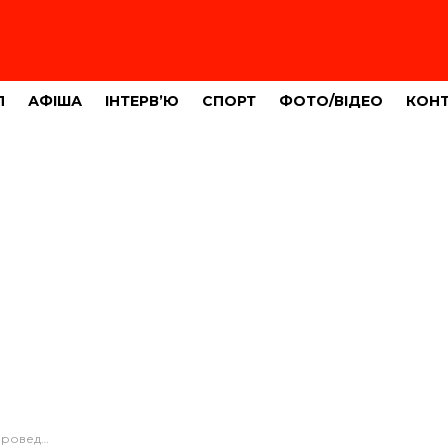
Л
АФІША
ІНТЕРВ’Ю
СПОРТ
ФОТО/ВІДЕО
КОН
у: що сталося