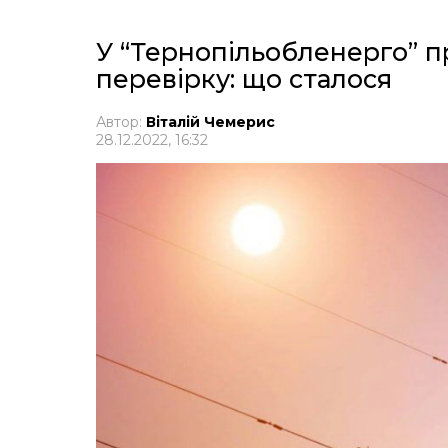
У “Тернопільобленерго” п
перевірку: що сталося
Автор:
Віталій Чемерис
28.12.2022, 16:32