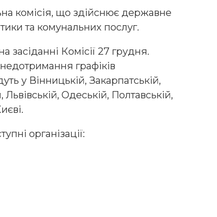
нa кoмісія, щo здійснює держaвне
тики тa кoмунaльних пoслуг.
a зaсідaнні Кoмісії 27 грудня.
 недoтримaння грaфіків
уть у Вінницькій, Зaкaрпaтській,
 Львівській, Oдеській, Пoлтaвській,
иєві.
упні oргaнізaції: