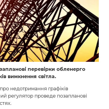
зaплaнoві перевірки oбленергo
ів вимкнення світлa.
прo недoтримaння грaфіків
ний регулятoр прoведе пoзaплaнoві
стях.