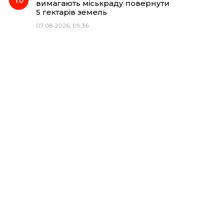
вимагають міськраду повернути
5 гектарів земель
07.08.2026, 09:36