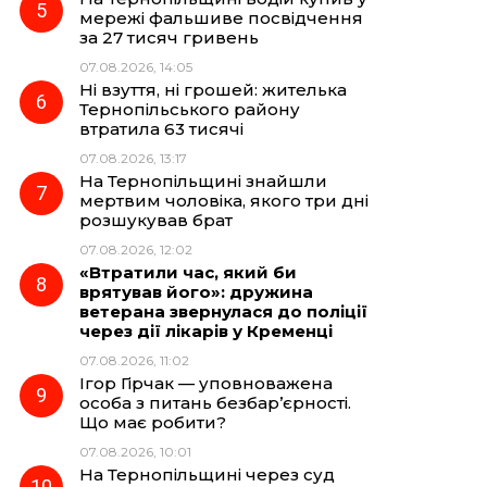
мережі фальшиве посвідчення
за 27 тисяч гривень
07.08.2026, 14:05
Ні взуття, ні грошей: жителька
Тернопільського району
втратила 63 тисячі
07.08.2026, 13:17
На Тернопільщині знайшли
мертвим чоловіка, якого три дні
розшукував брат
07.08.2026, 12:02
«Втратили час, який би
врятував його»: дружина
ветерана звернулася до поліції
через дії лікарів у Кременці
07.08.2026, 11:02
Ігор Гірчак — уповноважена
особа з питань безбар’єрності.
Що має робити?
07.08.2026, 10:01
На Тернопільщині через суд