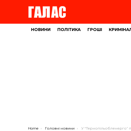
НОВИНИ
ПОЛІТИКА
ГРОШІ
КРИМІНА
You are here:
Home
Головні новини
У “Тернопільобленерго” проведуть позапланову перевірк