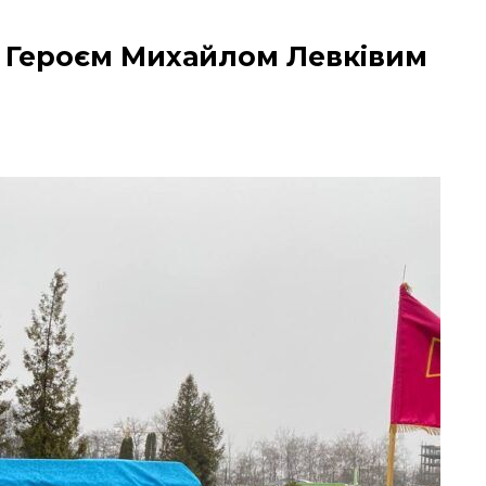
з Героєм Михайлом Левківим