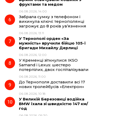
фруктами та медом
06.08.2026, 14:00
Забрала сумку з телефоном і
викинула ключі: тернополянці
загрожує до 8 років ув’язнення
06.08.2026, 13:11
У Тернополі орден «За
мужність» вручили бійцю 105-ї
бригади Михайлу Дерлиці
06.08.2026, 12:00
У Кременці зіткнулися IKSO
Samand і Lexus: шестеро
потерпілих, двох госпіталізували
06.08.2026, 11:00
До Тернополя доставили всі 17
нових тролейбусів «Електрон»
06.08.2026, 10:18
У Великій Березовиці водійка
BMW їхала зі швидкістю 147 км/
год
06.08.2026, 09:30