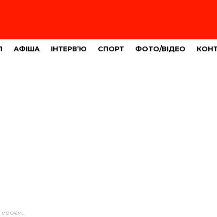
Л
АФІША
ІНТЕРВ’Ю
СПОРТ
ФОТО/ВІДЕО
КОН
ківим (ФОТО)