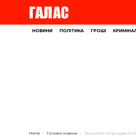
НОВИНИ
ПОЛІТИКА
ГРОШІ
КРИМІНА
You are here:
Home
Головні новини
Тернопіль попрощався із Героєм Михайлом Лев