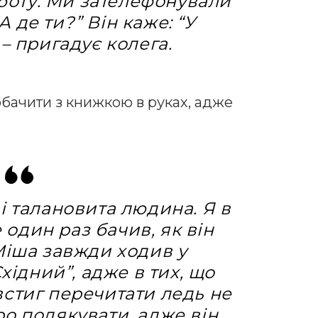
боту. Ми зателефонували
А де ти?” Він каже: “У
 – пригадує колега.
бачити з книжкою в руках, адже
і талановита людина. Я в
один раз бачив, як він
Міша завжди ходив у
Східний”, адже в тих, що
встиг перечитати ледь не
о подякувати, адже він