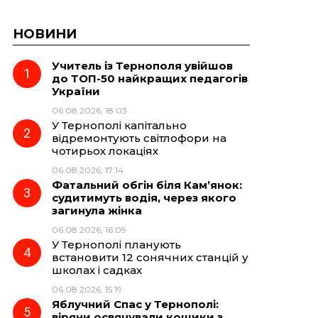
НОВИНИ
Учитель із Тернополя увійшов
до ТОП-50 найкращих педагогів
України
06.08.2026, 18:03
У Тернополі капітально
відремонтують світлофори на
чотирьох локаціях
06.08.2026, 17:14
Фатальний обгін біля Кам’янок:
судитимуть водія, через якого
загинула жінка
06.08.2026, 16:09
У Тернополі планують
встановити 12 сонячних станцій у
школах і садках
06.08.2026, 15:19
Яблучний Спас у Тернополі:
віряни освячували кошики з