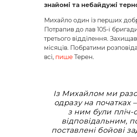
знайомі та небайдужі терн
Михайло один із перших добр
Потрапив до лав 105-ї бригад
третього відділення. Захищав 
місяців. Побратими розповідаю
всі,
пише
Терен.
Із Михайлом ми раз
одразу на початках –
з ним були пліч-
відповідальним, п
поставлені бойові за