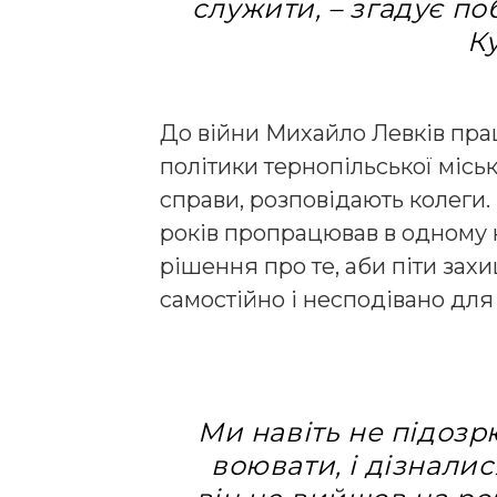
служити, – згадує п
К
До війни Михайло Левків прац
політики тернопільської місь
справи, розповідають колеги
років пропрацював в одному к
рішення про те, аби піти захи
самостійно і несподівано для 
Ми навіть не підозр
воювати, і дізналис