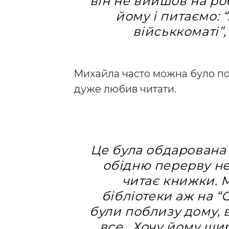
він не вийшов на ро
йому і питаємо: “
військкоматі”,
Михайла часто можна було по
дуже любив читати.
Це була обдарована 
обідню перерву не 
читає книжки. 
бібліотеки аж на “
були поблизу дому, 
все. Хочу йому щир