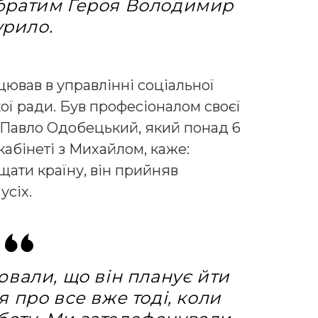
обратим Героя Володимир
урило.
ював в управлінні соціальної
кої ради. Був професіоналом своєї
. Павло Одобецький, який понад 6
абінеті з Михайлом, каже:
щати країну, він прийняв
усіх.
ювали, що він планує йти
я про все вже тоді, коли