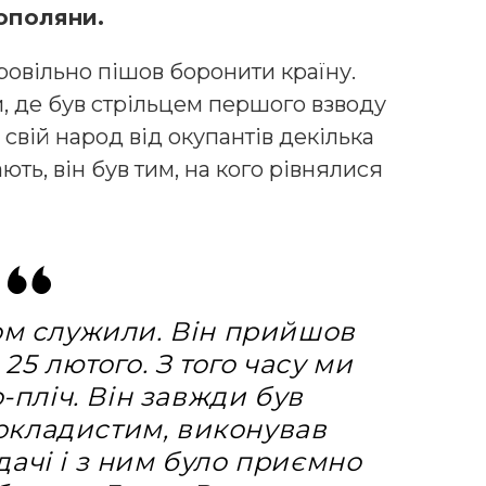
ополяни.
овільно пішов боронити країну.
и, де був стрільцем першого взводу
свій народ від окупантів декілька
ть, він був тим, на кого рівнялися
ом служили. Він прийшов
 25 лютого. З того часу ми
о-пліч. Він завжди був
окладистим, виконував
дачі і з ним було приємно