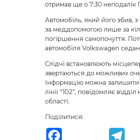
отримав ще о 7:30 неподалік Г
Автомобіль, який його збив, з
за меддопомогою лише за кіль
погіршення самопочуття. Пот
автомобіля Volkswagen седан 
Слідчі встановлюють місцепер
звертаються до можливих оче
Інформацію можна залишити з
лінії “102”, повідомляє відділ
області.
Поділитися:
F
T