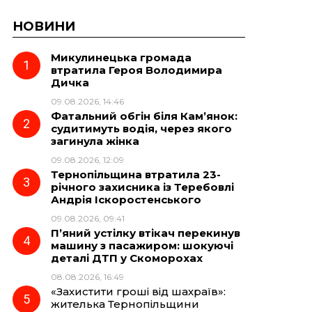
НОВИНИ
Микулинецька громада
втратила Героя Володимира
Дичка
09.08.2026, 14:46
Фатальний обгін біля Кам’янок:
судитимуть водія, через якого
загинула жінка
09.08.2026, 12:09
Тернопільщина втратила 23-
річного захисника із Теребовлі
Андрія Іскоростенського
09.08.2026, 09:41
П’яний устілку втікач перекинув
машину з пасажиром: шокуючі
деталі ДТП у Скоморохах
08.08.2026, 16:49
«Захистити гроші від шахраїв»:
жителька Тернопільщини