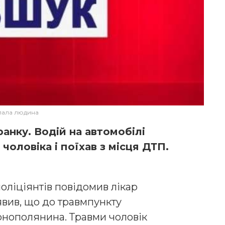
ала людина
ранку. Водій на автомобілі
оловіка і поїхав з місця ДТП.
оліціянтів повідомив лікар
вив, що до травмпункту
ернополянина. Травми чоловік