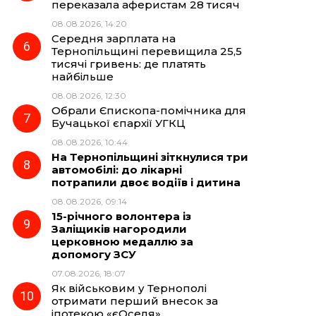
переказала аферистам 28 тисяч
08.08.2026, 14:20
Середня зарплата на
Тернопільщині перевищила 25,5
тисячі гривень: де платять
найбільше
08.08.2026, 12:30
Обрали Єпископа-помічника для
Бучацької єпархії УГКЦ
08.08.2026, 10:44
На Тернопільщині зіткнулися три
автомобілі: до лікарні
потрапили двоє водіїв і дитина
08.08.2026, 09:14
15-річного волонтера із
Заліщиків нагородили
церковною медаллю за
допомогу ЗСУ
07.08.2026, 18:07
Як військовим у Тернополі
отримати перший внесок за
іпотекою «єОселя»