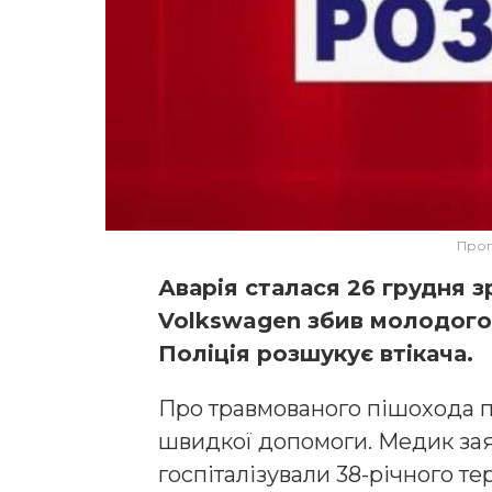
Проп
Аварія сталася 26 грудня з
Volkswagen збив молодого ч
Поліція розшукує втікача.
Про травмованого пішохода п
швидкої допомоги. Медик зая
госпіталізували 38-річного т