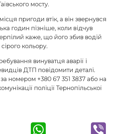
аївського мосту.
 місця пригоди втік, а він звернувся
ка годин пізніше, коли відчув
ерпілий каже, що його збив водій
сірого кольору.
ебування винуватця аварії і
видців ДТП повідомити деталі.
а номером +380 67 351 3837 або на
 комунікації поліції Тернопільської
W
V