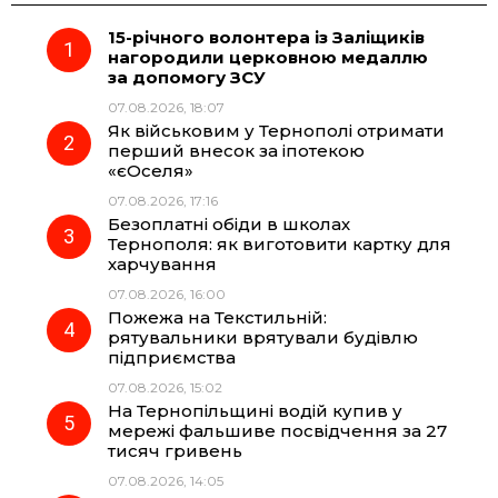
15-річного волонтера із Заліщиків
e
e
t
e
нагородили церковною медаллю
за допомогу ЗСУ
b
g
s
r
07.08.2026, 18:07
Як військовим у Тернополі отримати
o
r
A
перший внесок за іпотекою
«єОселя»
07.08.2026, 17:16
o
a
p
Безоплатні обіди в школах
Тернополя: як виготовити картку для
k
m
p
харчування
07.08.2026, 16:00
Пожежа на Текстильній:
рятувальники врятували будівлю
підприємства
07.08.2026, 15:02
На Тернопільщині водій купив у
мережі фальшиве посвідчення за 27
тисяч гривень
07.08.2026, 14:05