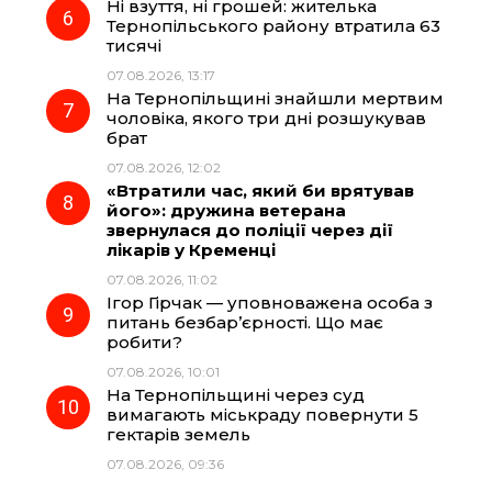
Ні взуття, ні грошей: жителька
Тернопільського району втратила 63
тисячі
07.08.2026, 13:17
На Тернопільщині знайшли мертвим
чоловіка, якого три дні розшукував
брат
07.08.2026, 12:02
«Втратили час, який би врятував
його»: дружина ветерана
звернулася до поліції через дії
лікарів у Кременці
07.08.2026, 11:02
Ігор Гірчак — уповноважена особа з
питань безбар’єрності. Що має
робити?
07.08.2026, 10:01
На Тернопільщині через суд
вимагають міськраду повернути 5
гектарів земель
07.08.2026, 09:36