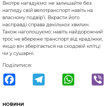
Вкотре нагадуємо: не залишайте без
нагляду свій велотранспорт навіть на
власному подвір’ї. Вкрасти його
насправді справа декількох хвилин.
Також наголошуємо: навіть найдорожчий
трос не вбереже транспорт від крадіжки,
якщо він зберігається на сходовій клітці
чи у сушарні.
Поділитися:
F
T
W
V
a
e
h
i
c
l
a
b
НОВИНИ