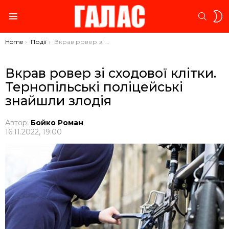
S
SEARC
S
Menu
You are here:
Home
Події
Вкрав ровер зі сходової клітки. Тернопільські поліцейські знайшли злодія
Вкрав ровер зі сходової клітки.
Тернопільські поліцейські
знайшли злодія
Автор:
Бойко Роман
16.11.2022, 19:00