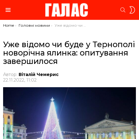
S
SEARC
S
Menu
You are here:
Home
Головні новини
Уже відомо чи буде у Тернополі новорічна ялинка: опитування завершилося
Уже відомо чи буде у Тернополі
новорічна ялинка: опитування
завершилося
Автор:
Віталій Чемерис
22.11.2022, 11:02