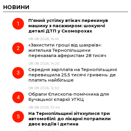
c
l
a
b
НОВИНИ
П’яний устілку втікач перекинув
e
e
t
e
машину з пасажиром: шокуючі
деталі ДТП у Скоморохах
b
g
s
r
08.08.2026, 16:49
«Захистити гроші від шахраїв»:
o
r
A
жителька Тернопільщини
переказала аферистам 28 тисяч
08.08.2026, 14:20
o
a
p
Середня зарплата на Тернопільщині
перевищила 25,5 тисячі гривень: де
k
m
p
платять найбільше
08.08.2026, 12:30
Обрали Єпископа-помічника для
Бучацької єпархії УГКЦ
08.08.2026, 10:44
На Тернопільщині зіткнулися три
автомобілі: до лікарні потрапили
двоє водіїв і дитина