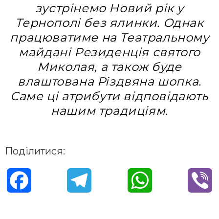
зустрінемо Новий рік у
Тернополі без ялинки. Однак
працюватиме на Театральному
майдані Резиденція святого
Миколая, а також буде
влаштована Різдвяна шопка.
Саме ці атрибути відповідають
нашим традиціям.
Поділитися:
F
T
W
V
a
e
h
i