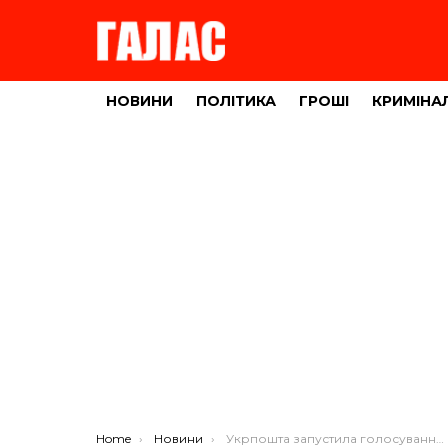
НОВИНИ
ПОЛІТИКА
ГРОШІ
КРИМІНА
You are here:
Home
Новини
Укрпошта запустила голосування за ескіз новорічно-різдвяної марки (ФОТО)