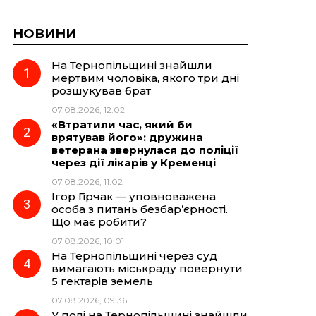
НОВИНИ
На Тернопільщині знайшли
мертвим чоловіка, якого три дні
розшукував брат
07.08.2026, 12:02
«Втратили час, який би
врятував його»: дружина
ветерана звернулася до поліції
через дії лікарів у Кременці
07.08.2026, 11:02
Ігор Гірчак — уповноважена
особа з питань безбар’єрності.
Що має робити?
07.08.2026, 10:01
На Тернопільщині через суд
вимагають міськраду повернути
5 гектарів земель
07.08.2026, 09:36
У полі на Тернопільщині знайшли