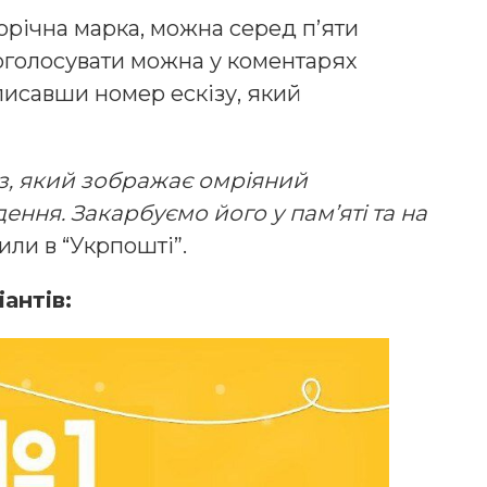
орічна марка, можна серед п’яти
роголосувати можна у коментарях
аписавши номер ескізу, який
із, який зображає омріяний
ення. Закарбуємо його у пам’яті та на
или в “Укрпошті”.
антів: