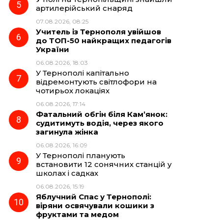
артилерійський снаряд
07.08.2026, 08:25
Учитель із Тернополя увійшов
до ТОП-50 найкращих педагогів
України
06.08.2026, 18:03
У Тернополі капітально
відремонтують світлофори на
чотирьох локаціях
06.08.2026, 17:14
Фатальний обгін біля Кам’янок:
судитимуть водія, через якого
загинула жінка
06.08.2026, 16:09
У Тернополі планують
встановити 12 сонячних станцій у
школах і садках
06.08.2026, 15:19
Яблучний Спас у Тернополі:
віряни освячували кошики з
фруктами та медом