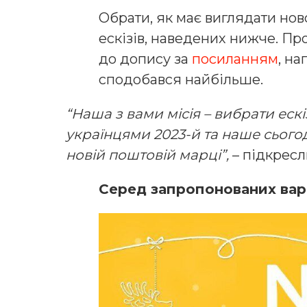
Обрати, як має виглядати нов
ескізів, наведених нижче. П
до допису за
посиланням
, н
сподобався найбільше.
“Наша з вами місія – вибрати еск
українцями 2023-й та наше сьогод
новій поштовій марці”,
– підкресл
Серед запропонованих варі