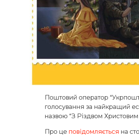
Поштовий оператор “Укрпошта
голосування за найкращий еск
назвою “З Різдвом Христовим 
Про це
повідомляється
на сто