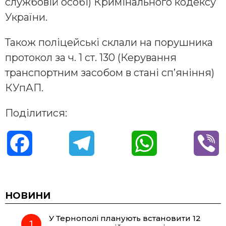
службовій особі) Кримінального кодексу
України.
Також поліцейські склали на порушника
протокол за ч. 1 ст. 130 (Керування
транспортним засобом в стані сп’яніння)
КУпАП.
Поділитися:
F
T
W
V
a
e
h
i
c
l
a
b
НОВИНИ
У Тернополі планують встановити 12
e
e
t
e