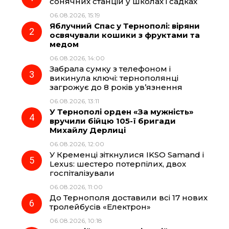
сонячних станцій у школах і садках
06.08.2026, 15:19
b
g
s
r
Яблучний Спас у Тернополі: віряни
освячували кошики з фруктами та
o
r
A
медом
06.08.2026, 14:00
Забрала сумку з телефоном і
o
a
p
викинула ключі: тернополянці
загрожує до 8 років ув’язнення
k
m
p
06.08.2026, 13:11
У Тернополі орден «За мужність»
вручили бійцю 105-ї бригади
Михайлу Дерлиці
06.08.2026, 12:00
У Кременці зіткнулися IKSO Samand і
Lexus: шестеро потерпілих, двох
госпіталізували
06.08.2026, 11:00
До Тернополя доставили всі 17 нових
тролейбусів «Електрон»
06.08.2026, 10:18