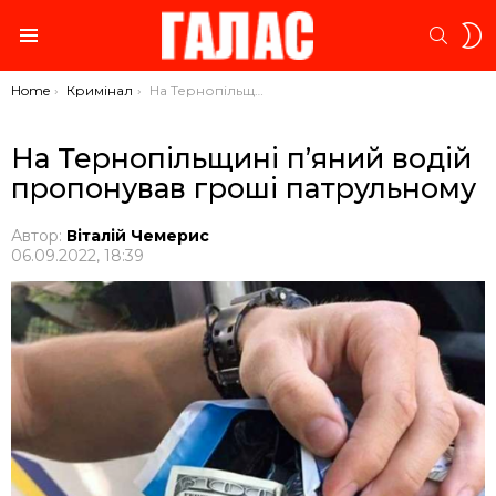
S
SEARC
S
Menu
You are here:
Home
Кримінал
На Тернопільщині п’яний водій пропонував гроші патрульному
На Тернопільщині п’яний водій
пропонував гроші патрульному
Автор:
Віталій Чемерис
06.09.2022, 18:39