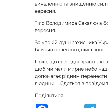
виявленню та знищенню сил 
вересня.
Тіло Володимира Сакалюка бор
вересня.
За упокій душі захисника Ук
близькі полеглого, військовос
Гірко, що сьогодні кращі з к
щоб ми мали мирне небо над 
допомагає рідним перенести 
людини, – йдеться в повідомл
Поділитися: