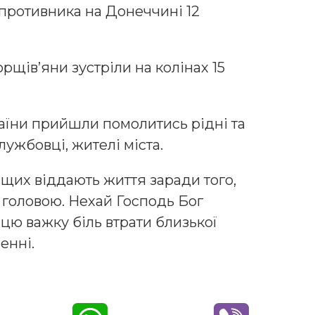
противника на Донеччині 12
щів’яни зустріли на колінах 15
раїни прийшли помолитись рідні та
лужбовці, жителі міста.
ращих віддають життя заради того,
головою. Нехай Господь Бог
цю важку біль втрати близької
енні.