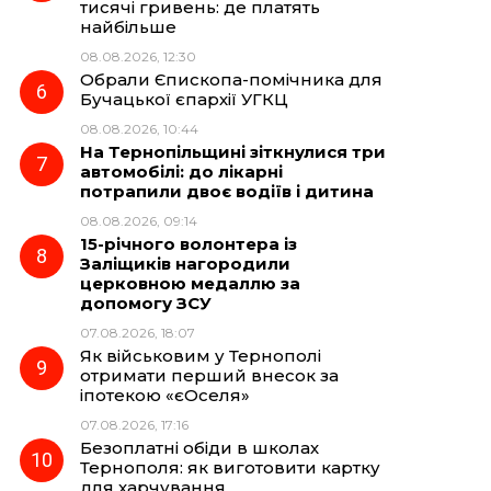
тисячі гривень: де платять
найбільше
08.08.2026, 12:30
Обрали Єпископа-помічника для
Бучацької єпархії УГКЦ
08.08.2026, 10:44
На Тернопільщині зіткнулися три
автомобілі: до лікарні
потрапили двоє водіїв і дитина
08.08.2026, 09:14
15-річного волонтера із
Заліщиків нагородили
церковною медаллю за
допомогу ЗСУ
07.08.2026, 18:07
Як військовим у Тернополі
отримати перший внесок за
іпотекою «єОселя»
07.08.2026, 17:16
Безоплатні обіди в школах
Тернополя: як виготовити картку
для харчування