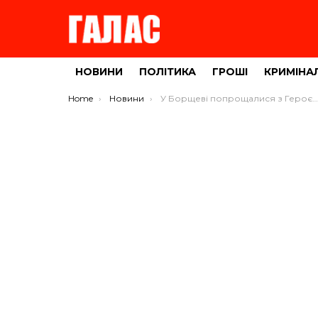
НОВИНИ
ПОЛІТИКА
ГРОШІ
КРИМІНА
You are here:
Home
Новини
У Борщеві попрощалися з Героєм Володимиром Сакалюком (ФОТО)