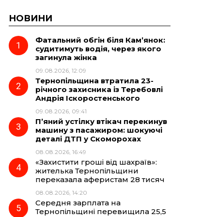
НОВИНИ
Фатальний обгін біля Кам’янок:
судитимуть водія, через якого
загинула жінка
09.08.2026, 12:09
Тернопільщина втратила 23-
річного захисника із Теребовлі
Андрія Іскоростенського
09.08.2026, 09:41
П’яний устілку втікач перекинув
машину з пасажиром: шокуючі
деталі ДТП у Скоморохах
08.08.2026, 16:49
«Захистити гроші від шахраїв»:
жителька Тернопільщини
переказала аферистам 28 тисяч
08.08.2026, 14:20
Середня зарплата на
Тернопільщині перевищила 25,5