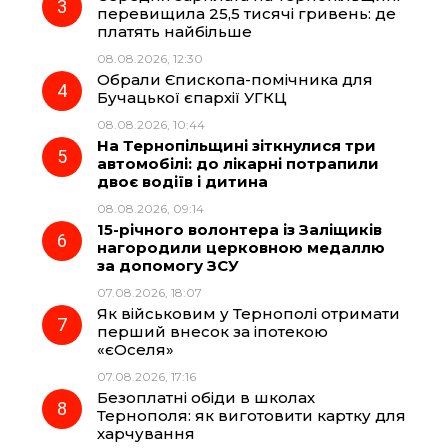
перевищила 25,5 тисячі гривень: де
k
m
p
платять найбільше
08.08.2026, 12:30
Обрали Єпископа-помічника для
Бучацької єпархії УГКЦ
08.08.2026, 10:44
На Тернопільщині зіткнулися три
автомобілі: до лікарні потрапили
двоє водіїв і дитина
08.08.2026, 09:14
15-річного волонтера із Заліщиків
нагородили церковною медаллю
за допомогу ЗСУ
07.08.2026, 18:07
Як військовим у Тернополі отримати
перший внесок за іпотекою
«єОселя»
07.08.2026, 17:16
Безоплатні обіди в школах
Тернополя: як виготовити картку для
харчування