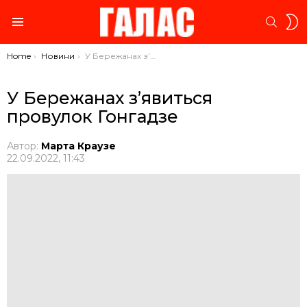
S
SEARC
S
Menu
You are here:
Home
Новини
У Бережанах з’явиться провулок Гонгадзе
У Бережанах з’явиться
провулок Гонгадзе
Автор:
Марта Краузе
22.09.2022, 11:43