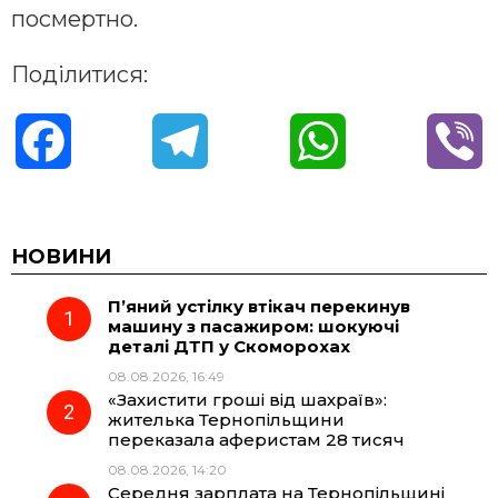
посмертно.
Поділитися:
F
T
W
V
a
e
h
i
c
l
a
b
НОВИНИ
П’яний устілку втікач перекинув
e
e
t
e
машину з пасажиром: шокуючі
деталі ДТП у Скоморохах
b
g
s
r
08.08.2026, 16:49
«Захистити гроші від шахраїв»:
o
r
A
жителька Тернопільщини
переказала аферистам 28 тисяч
08.08.2026, 14:20
o
a
p
Середня зарплата на Тернопільщині