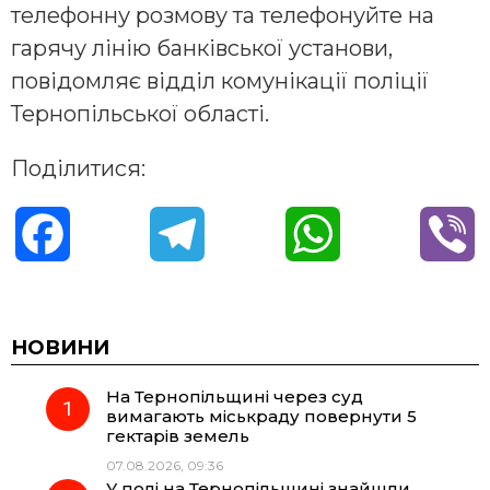
телефонну розмову та телефонуйте на
гарячу лінію банківської установи,
повідомляє відділ комунікації поліції
Тернопільської області.
Поділитися:
F
T
W
V
a
e
h
i
c
l
a
b
НОВИНИ
На Тернопільщині через суд
e
e
t
e
вимагають міськраду повернути 5
гектарів земель
b
g
s
r
07.08.2026, 09:36
У полі на Тернопільщині знайшли