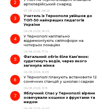
o
r
A
артилерійський снаряд
07.08.2026, 08:25
Учитель із Тернополя увійшов до
o
a
p
ТОП-50 найкращих педагогів
України
k
m
p
06.08.2026, 18:03
У Тернополі капітально
відремонтують світлофори на
чотирьох локаціях
06.08.2026, 17:14
Фатальний обгін біля Кам’янок:
судитимуть водія, через якого
загинула жінка
06.08.2026, 16:09
У Тернополі планують встановити 12
сонячних станцій у школах і садках
06.08.2026, 15:19
Яблучний Спас у Тернополі: віряни
освячували кошики з фруктами та
медом
06.08.2026, 14:00