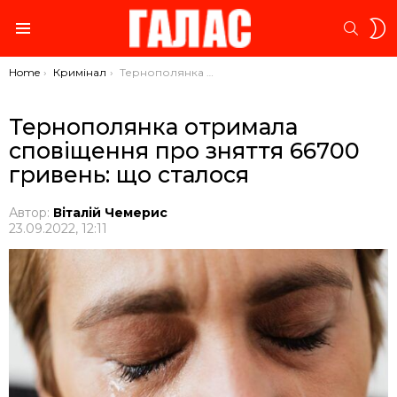
S
SEARC
S
Menu
You are here:
Home
Кримінал
Тернополянка отримала сповіщення про зняття 66700 гривень: що сталося
Тернополянка отримала
сповіщення про зняття 66700
гривень: що сталося
Автор:
Віталій Чемерис
23.09.2022, 12:11