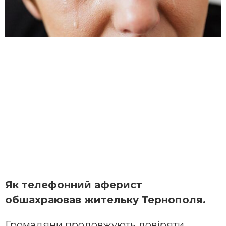
Як телефонний аферист
обшахраював жительку Тернополя.
Громадяни продовжують довіряти