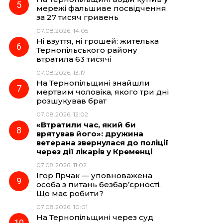
мережі фальшиве посвідчення
за 27 тисяч гривень
07.08.2026, 14:05
Ні взуття, ні грошей: жителька
Тернопільського району
втратила 63 тисячі
07.08.2026, 13:17
На Тернопільщині знайшли
мертвим чоловіка, якого три дні
розшукував брат
07.08.2026, 12:02
«Втратили час, який би
врятував його»: дружина
ветерана звернулася до поліції
через дії лікарів у Кременці
07.08.2026, 11:02
Ігор Гірчак — уповноважена
особа з питань безбар’єрності.
Що має робити?
07.08.2026, 10:01
На Тернопільщині через суд