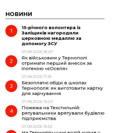
НОВИНИ
15-річного волонтера із
Заліщиків нагородили
церковною медаллю за
допомогу ЗСУ
07.08.2026, 18:07
Як військовим у Тернополі
отримати перший внесок за
іпотекою «єОселя»
07.08.2026, 17:16
Безоплатні обіди в школах
Тернополя: як виготовити картку
для харчування
07.08.2026, 16:00
Пожежа на Текстильній:
рятувальники врятували будівлю
підприємства
07.08.2026, 15:02
На Тернопільщині водій купив у