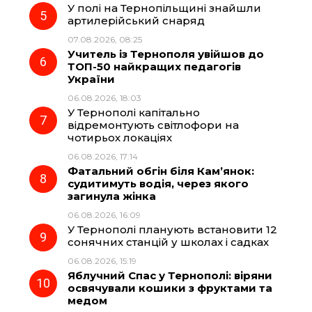
У полі на Тернопільщині знайшли
артилерійський снаряд
07.08.2026, 08:25
Учитель із Тернополя увійшов до
ТОП-50 найкращих педагогів
України
06.08.2026, 18:03
У Тернополі капітально
відремонтують світлофори на
чотирьох локаціях
06.08.2026, 17:14
Фатальний обгін біля Кам’янок:
судитимуть водія, через якого
загинула жінка
06.08.2026, 16:09
У Тернополі планують встановити 12
сонячних станцій у школах і садках
06.08.2026, 15:19
Яблучний Спас у Тернополі: віряни
освячували кошики з фруктами та
медом