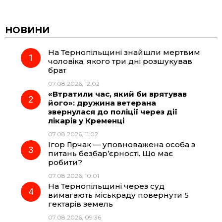
a
e
h
i
c
l
a
b
НОВИНИ
На Тернопільщині знайшли мертвим
e
e
t
e
чоловіка, якого три дні розшукував
брат
b
g
s
r
07.08.2026, 12:02
«Втратили час, який би врятував
o
r
A
його»: дружина ветерана
звернулася до поліції через дії
лікарів у Кременці
o
a
p
07.08.2026, 11:02
Ігор Гірчак — уповноважена особа з
k
m
p
питань безбар’єрності. Що має
робити?
07.08.2026, 10:01
На Тернопільщині через суд
вимагають міськраду повернути 5
гектарів земель
07.08.2026, 09:36