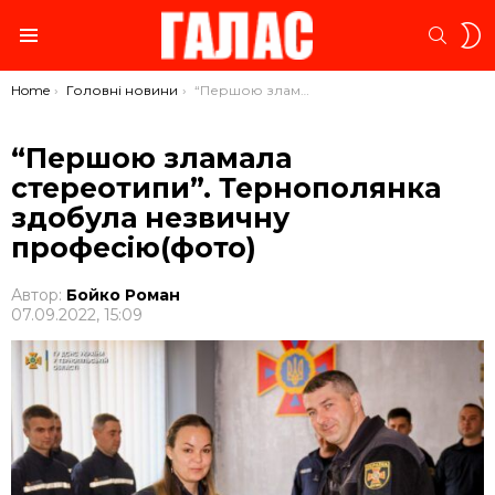
S
SEARC
S
Menu
You are here:
Home
Головні новини
“Першою зламала стереотипи”. Тернополянка здобула незвичну професію(фото)
“Першою зламала
стереотипи”. Тернополянка
здобула незвичну
професію(фото)
Автор:
Бойко Роман
07.09.2022, 15:09