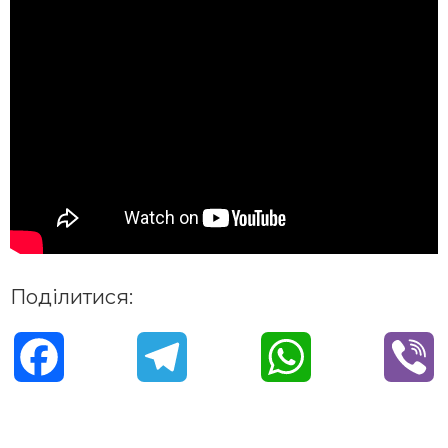
Поділитися:
F
T
W
V
a
e
h
i