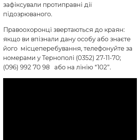
зафіксували протиправні дії
підозрюваного.
Правоохоронці звертаються до краян:
якщо ви впізнали дану особу або знаєте
його місцеперебування, телефонуйте за
номерами у Тернополі (0352) 27-11-70;
(096) 992 70 98 або на лінію “102”.