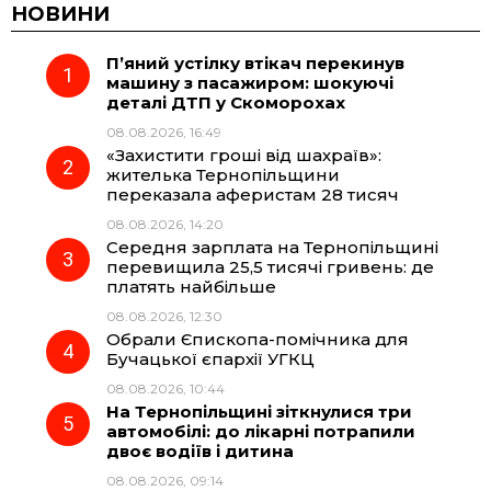
c
l
a
b
НОВИНИ
П’яний устілку втікач перекинув
e
e
t
e
машину з пасажиром: шокуючі
деталі ДТП у Скоморохах
b
g
s
r
08.08.2026, 16:49
«Захистити гроші від шахраїв»:
o
r
A
жителька Тернопільщини
переказала аферистам 28 тисяч
08.08.2026, 14:20
o
a
p
Середня зарплата на Тернопільщині
перевищила 25,5 тисячі гривень: де
k
m
p
платять найбільше
08.08.2026, 12:30
Обрали Єпископа-помічника для
Бучацької єпархії УГКЦ
08.08.2026, 10:44
На Тернопільщині зіткнулися три
автомобілі: до лікарні потрапили
двоє водіїв і дитина
08.08.2026, 09:14