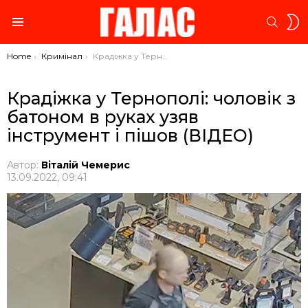
S
SEARC
S
Menu
You are here:
Home
Кримінал
Крадіжка у Тернополі: чоловік з батоном в руках узяв інструмент і пішов (ВІДЕО)
Крадіжка у Тернополі: чоловік з
батоном в руках узяв
інструмент і пішов (ВІДЕО)
Автор:
Віталій Чемерис
13.09.2022, 09:41