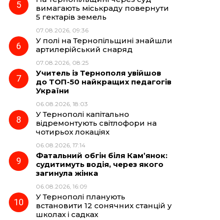
вимагають міськраду повернути
5 гектарів земель
07.08.2026, 09:36
У полі на Тернопільщині знайшли
артилерійський снаряд
07.08.2026, 08:25
Учитель із Тернополя увійшов
до ТОП-50 найкращих педагогів
України
06.08.2026, 18:03
У Тернополі капітально
відремонтують світлофори на
чотирьох локаціях
06.08.2026, 17:14
Фатальний обгін біля Кам’янок:
судитимуть водія, через якого
загинула жінка
06.08.2026, 16:09
У Тернополі планують
встановити 12 сонячних станцій у
школах і садках