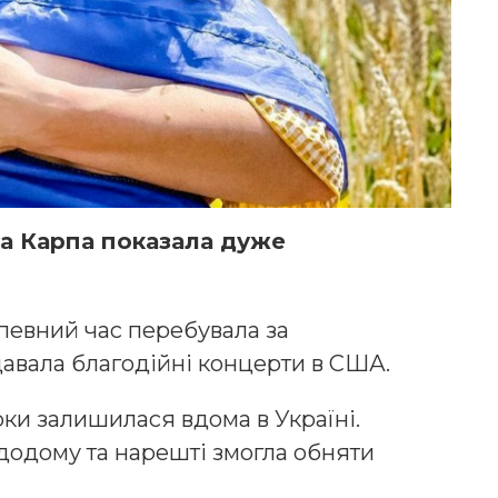
ка Карпа показала дуже
певний час перебувала за
давала благодійні концерти в США.
рки залишилася вдома в Україні.
одому та нарешті змогла обняти