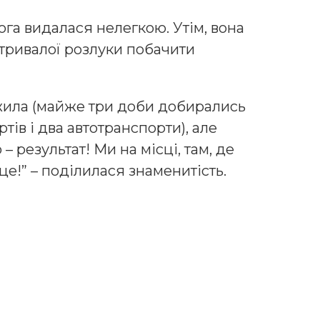
ога видалася нелегкою. Утім, вона
 тривалої розлуки побачити
жила (майже три доби добирались
тів і два автотранспорти), але
 результат! Ми на місці, там, де
рце!” – поділилася знаменитість.