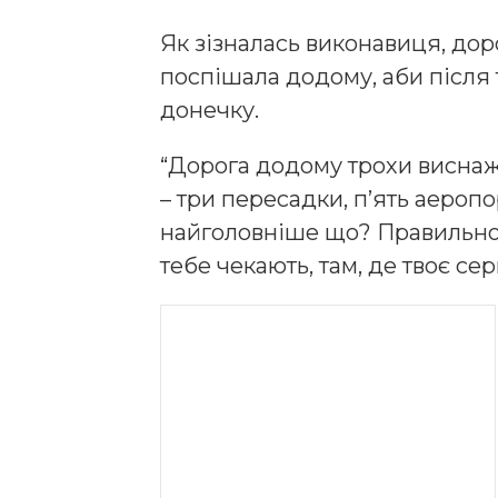
Як зізналась виконавиця, дор
поспішала додому, аби після
донечку.
“Дорога додому трохи висна
– три пересадки, п’ять аеропор
найголовніше що? Правильно –
тебе чекають, там, де твоє се