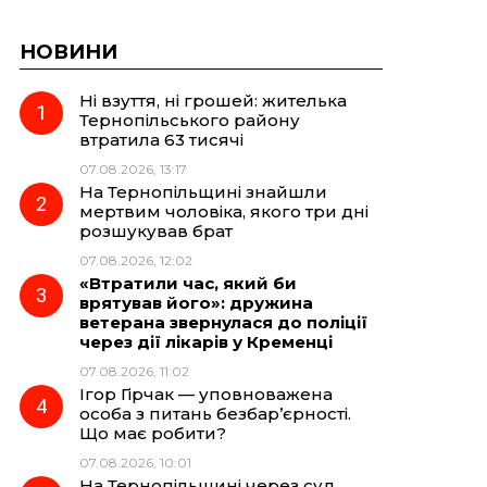
НОВИНИ
Ні взуття, ні грошей: жителька
Тернопільського району
втратила 63 тисячі
07.08.2026, 13:17
На Тернопільщині знайшли
мертвим чоловіка, якого три дні
розшукував брат
07.08.2026, 12:02
«Втратили час, який би
врятував його»: дружина
ветерана звернулася до поліції
через дії лікарів у Кременці
07.08.2026, 11:02
Ігор Гірчак — уповноважена
особа з питань безбар’єрності.
Що має робити?
07.08.2026, 10:01
На Тернопільщині через суд