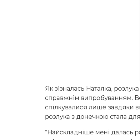
Як зізналась Наталка, розлука
справжнім випробуванням. Во
спілкувалися лише завдяки ві
розлука з донечкою стала дл
“Найскладніше мені далась р