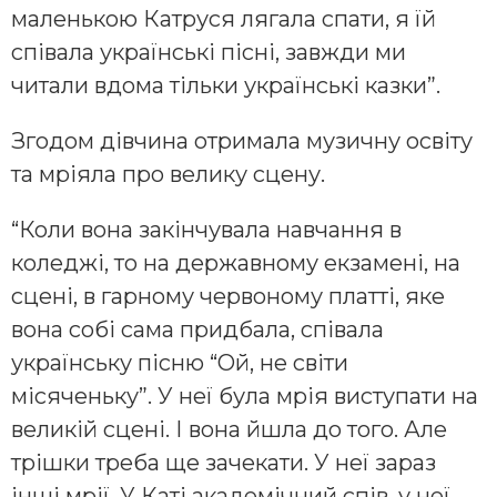
маленькою Катруся лягала спати, я їй
співала українські пісні, завжди ми
читали вдома тільки українські казки”.
Згодом дівчина отримала музичну освіту
та мріяла про велику сцену.
“Коли вона закінчувала навчання в
коледжі, то на державному екзамені, на
сцені, в гарному червоному платті, яке
вона собі сама придбала, співала
українську пісню “Ой, не світи
місяченьку”. У неї була мрія виступати на
великій сцені. І вона йшла до того. Але
трішки треба ще зачекати. У неї зараз
інші мрії. У Каті академічний спів, у неї