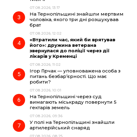
07.08.2026, 13:17
o
a
p
На Тернопільщині знайшли мертвим
чоловіка, якого три дні розшукував
k
m
p
брат
07.08.2026, 12:02
«Втратили час, який би врятував
його»: дружина ветерана
звернулася до поліції через дії
лікарів у Кременці
07.08.2026, 11:02
Ігор Гірчак — уповноважена особа з
питань безбар’єрності. Що має
робити?
07.08.2026, 10:01
На Тернопільщині через суд
вимагають міськраду повернути 5
гектарів земель
07.08.2026, 09:36
У полі на Тернопільщині знайшли
артилерійський снаряд
07.08.2026, 08:25