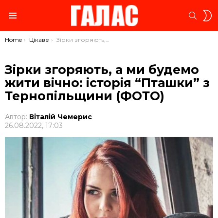
S
SEARC
S
Menu
You are here:
Home
Цікаве
Зірки згоряють, а ми будемо жити вічно: історія “Пташки” з Тернопільщини (ФОТО)
Зірки згоряють, а ми будемо
жити вічно: історія “Пташки” з
Тернопільщини (ФОТО)
Автор:
Віталій Чемерис
26.08.2022, 17:03