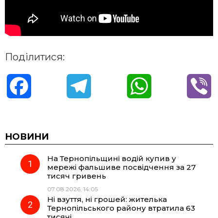
Поділитися:
F
T
W
V
a
e
h
i
c
l
a
b
НОВИНИ
На Тернопільщині водій купив у
e
e
t
e
мережі фальшиве посвідчення за 27
тисяч гривень
b
g
s
r
07.08.2026, 14:05
Ні взуття, ні грошей: жителька
o
r
A
Тернопільського району втратила 63
тисячі