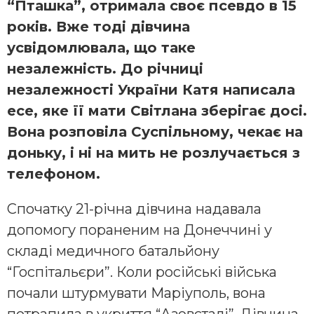
“Пташка”, отримала своє псевдо в 15
років. Вже тоді дівчина
усвідомлювала, що таке
незалежність. До річниці
незалежності України Катя написала
есе, яке її мати Світлана зберігає досі.
Вона розповіла Суспільному, чекає на
доньку, і ні на мить не розлучається з
телефоном.
Спочатку 21-річна дівчина надавала
допомогу пораненим на Донеччині у
складі медичного батальйону
“Госпітальєри”. Коли російські війська
почали штурмувати Маріуполь, вона
потрапила в укриття “Азовсталі”. Дівчина