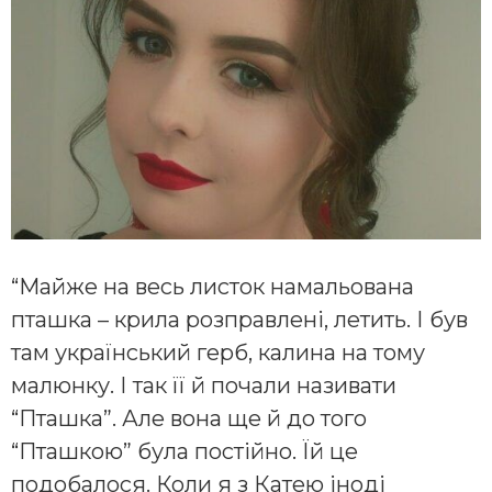
“Майже на весь листок намальована
пташка – крила розправлені, летить. І був
там український герб, калина на тому
малюнку. І так її й почали називати
“Пташка”. Але вона ще й до того
“Пташкою” була постійно. Їй це
подобалося. Коли я з Катею іноді