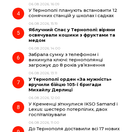
06.08.2026, 16:09
У Тернополі планують встановити 12
сонячних станцій у школах і садках
06.08.2026, 15:19
Яблучний Спас у Тернополі: віряни
освячували кошики з фруктами та
медом
06.08.2026, 14:00
Забрала сумку з телефоном і
викинула ключі: тернополянці
загрожує до 8 років ув’язнення
06.08.2026, 13:11
У Тернополі орден «За мужність»
вручили бійцю 105-ї бригади
Михайлу Дерлиці
06.08.2026, 12:00
У Кременці зіткнулися IKSO Samand і
Lexus: шестеро потерпілих, двох
госпіталізували
06.08.2026, 11:00
До Тернополя доставили всі 17 нових