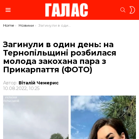
S
SEARC
S
Menu
You are here:
Home
Новини
Загинули в один день: на Тернопільщині розбилася молода закохана пара з Прикарпаття (ФОТО)
Загинули в один день: на
Тернопільщині розбилася
молода закохана пара з
Прикарпаття (ФОТО)
Автор:
Віталій Чемерис
10.08.2022, 10:25