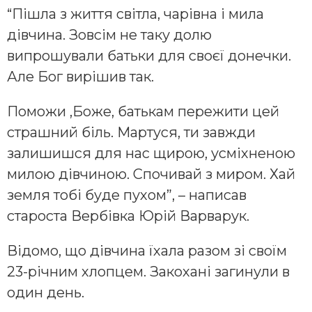
“Пішла з життя світла, чарівна і мила
дівчина. Зовсім не таку долю
випрошували батьки для своєї донечки.
Але Бог вирішив так.
Поможи ,Боже, батькам пережити цей
страшний біль. Мартуся, ти завжди
залишишся для нас щирою, усміхненою
милою дівчиною. Спочивай з миром. Хай
земля тобі буде пухом”, – написав
староста Вербівка Юрій Варварук.
Відомо, що дівчина їхала разом зі своїм
23-річним хлопцем. Закохані загинули в
один день.