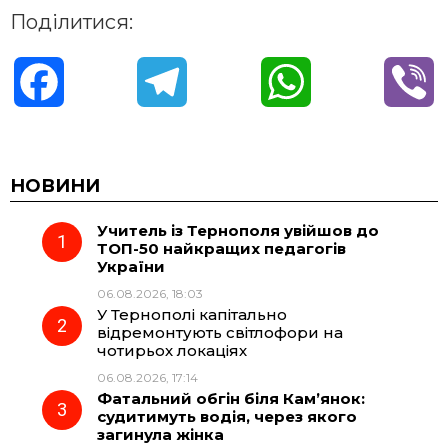
Поділитися:
F
T
W
V
a
e
h
i
c
l
a
b
НОВИНИ
Учитель із Тернополя увійшов до
e
e
t
e
ТОП-50 найкращих педагогів
України
b
g
s
r
06.08.2026, 18:03
У Тернополі капітально
o
r
A
відремонтують світлофори на
чотирьох локаціях
06.08.2026, 17:14
o
a
p
Фатальний обгін біля Кам’янок:
судитимуть водія, через якого
k
m
p
загинула жінка