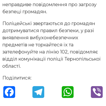
неправдиве повідомлення про загрозу
безпеці громадян.
Поліцейські звертаються до громадян
дотримуватися правил безпеки, у разі
виявлення вибухонебезпечних
предметів не торкайтеся їх та
зателефонуйте на лінію 102, повідомляє
відділ комунікації поліції Тернопільської
області.
Поділитися:
F
T
W
V
a
e
h
i