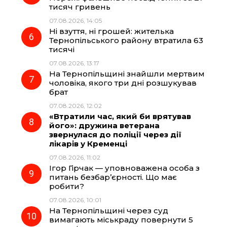
тисяч гривень
07.08.2026, 14:05
Ні взуття, ні грошей: жителька
Тернопільського району втратила 63
тисячі
07.08.2026, 13:17
На Тернопільщині знайшли мертвим
чоловіка, якого три дні розшукував
брат
07.08.2026, 12:02
«Втратили час, який би врятував
його»: дружина ветерана
звернулася до поліції через дії
лікарів у Кременці
07.08.2026, 11:02
Ігор Гірчак — уповноважена особа з
питань безбар’єрності. Що має
робити?
07.08.2026, 10:01
На Тернопільщині через суд
вимагають міськраду повернути 5