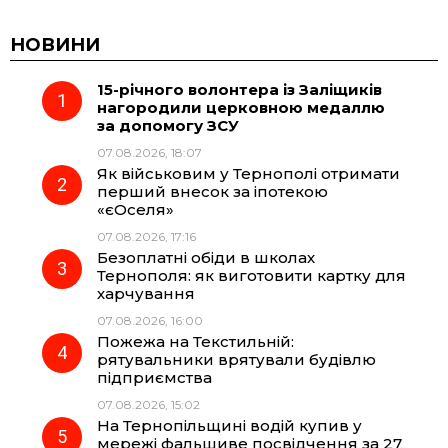
c
l
a
b
НОВИНИ
15-річного волонтера із Заліщиків
e
e
t
e
нагородили церковною медаллю
за допомогу ЗСУ
b
g
s
r
07.08.2026, 18:07
Як військовим у Тернополі отримати
o
r
A
перший внесок за іпотекою
«єОселя»
07.08.2026, 17:16
o
a
p
Безоплатні обіди в школах
Тернополя: як виготовити картку для
k
m
p
харчування
07.08.2026, 16:00
Пожежа на Текстильній:
рятувальники врятували будівлю
підприємства
07.08.2026, 15:02
На Тернопільщині водій купив у
мережі фальшиве посвідчення за 27