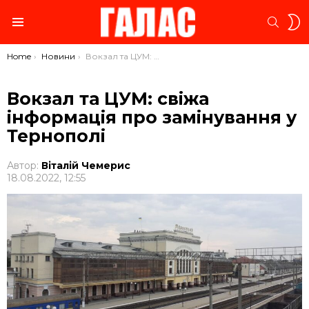
S
SEARC
S
Menu
You are here:
Home
Новини
Вокзал та ЦУМ: свіжа інформація про замінування у Тернополі
Вокзал та ЦУМ: свіжа
інформація про замінування у
Тернополі
Автор:
Віталій Чемерис
18.08.2022, 12:55