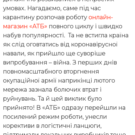
умовах. Нагадаємо, саме під час
карантину розпочав роботу
онлайн-
магазин «АТБ»
повного циклу і швидко
набув популярності. Та не встигла країна
як слід оговтатись від коронавірусної
навали, як прийшло ще суворіше
випробування – війна. З перших днів
повномасштабного вторгнення
окупаційної армії наприкінці лютого
мережа зазнала болючих втрат і
руйнувань. Та й цей виклик було
прийнято! В «АТБ» одразу перейшли на
посилений режим роботи, унесли
корективи в логістичні ланцюги,
підтримали локальних виробників тощо.