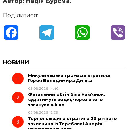
Автор: Надія Бурема.
Поділитися:
F
T
W
V
a
e
h
i
c
l
a
b
НОВИНИ
Микулинецька громада втратила
e
e
t
e
Героя Володимира Дичка
09.08.2026, 14:46
b
g
s
r
Фатальний обгін біля Кам’янок:
судитимуть водія, через якого
o
r
A
загинула жінка
09.08.2026, 12:09
Тернопільщина втратила 23-річного
o
a
p
захисника із Теребовлі Андрія
Іскоростенського