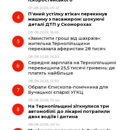
k
m
p
09.08.2026, 09:41
П’яний устілку втікач перекинув
машину з пасажиром: шокуючі
деталі ДТП у Скоморохах
08.08.2026, 16:49
«Захистити гроші від шахраїв»:
жителька Тернопільщини
переказала аферистам 28 тисяч
08.08.2026, 14:20
Середня зарплата на Тернопільщині
перевищила 25,5 тисячі гривень: де
платять найбільше
08.08.2026, 12:30
Обрали Єпископа-помічника для
Бучацької єпархії УГКЦ
08.08.2026, 10:44
На Тернопільщині зіткнулися три
автомобілі: до лікарні потрапили
двоє водіїв і дитина
08.08.2026, 09:14