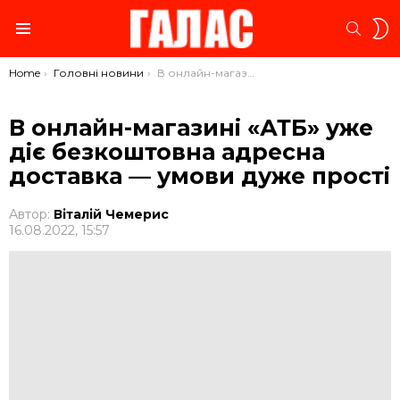
S
SEARC
S
Menu
You are here:
Home
Головні новини
В онлайн-магазині «АТБ» уже діє безкоштовна адресна доставка — умови дуже прості
В онлайн-магазині «АТБ» уже
діє безкоштовна адресна
доставка — умови дуже прості
Автор:
Віталій Чемерис
16.08.2022, 15:57