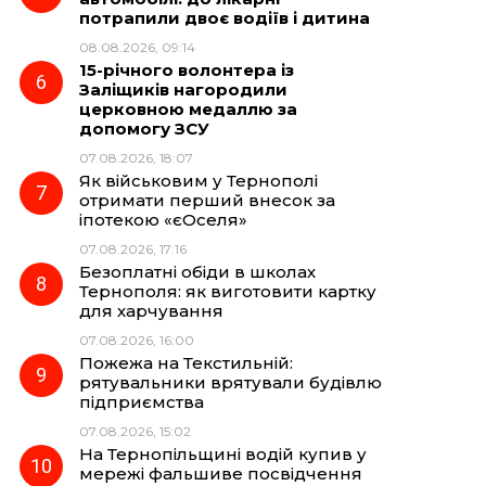
потрапили двоє водіїв і дитина
08.08.2026, 09:14
15-річного волонтера із
Заліщиків нагородили
церковною медаллю за
допомогу ЗСУ
07.08.2026, 18:07
Як військовим у Тернополі
отримати перший внесок за
іпотекою «єОселя»
07.08.2026, 17:16
Безоплатні обіди в школах
Тернополя: як виготовити картку
для харчування
07.08.2026, 16:00
Пожежа на Текстильній:
рятувальники врятували будівлю
підприємства
07.08.2026, 15:02
На Тернопільщині водій купив у
мережі фальшиве посвідчення