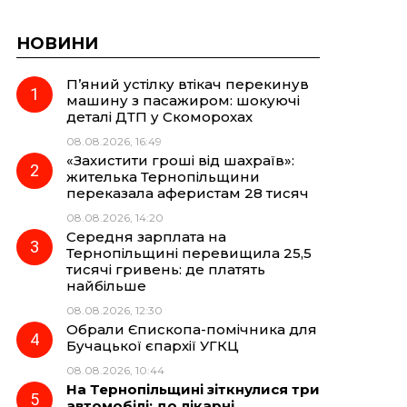
НОВИНИ
П’яний устілку втікач перекинув
машину з пасажиром: шокуючі
деталі ДТП у Скоморохах
08.08.2026, 16:49
«Захистити гроші від шахраїв»:
жителька Тернопільщини
переказала аферистам 28 тисяч
08.08.2026, 14:20
Середня зарплата на
Тернопільщині перевищила 25,5
тисячі гривень: де платять
найбільше
08.08.2026, 12:30
Обрали Єпископа-помічника для
Бучацької єпархії УГКЦ
08.08.2026, 10:44
На Тернопільщині зіткнулися три
автомобілі: до лікарні