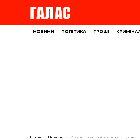
НОВИНИ
ПОЛІТИКА
ГРОШІ
КРИМІНА
You are here:
Home
Новини
У Запорізькій області загинув тернополянин Володимир Блажків