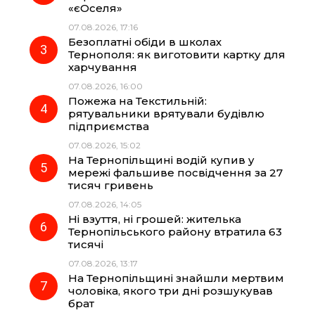
«єОселя»
07.08.2026, 17:16
o
a
p
Безоплатні обіди в школах
Тернополя: як виготовити картку для
k
m
p
харчування
07.08.2026, 16:00
Пожежа на Текстильній:
рятувальники врятували будівлю
підприємства
07.08.2026, 15:02
На Тернопільщині водій купив у
мережі фальшиве посвідчення за 27
тисяч гривень
07.08.2026, 14:05
Ні взуття, ні грошей: жителька
Тернопільського району втратила 63
тисячі
07.08.2026, 13:17
На Тернопільщині знайшли мертвим
чоловіка, якого три дні розшукував
брат