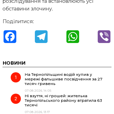
розслідування та встановлюють усі
обставини злочину.
Поділитися:
F
T
W
V
a
e
h
i
c
l
a
b
НОВИНИ
На Тернопільщині водій купив у
e
e
t
e
мережі фальшиве посвідчення за 27
тисяч гривень
b
g
s
r
07.08.2026, 14:05
Ні взуття, ні грошей: жителька
o
r
A
Тернопільського району втратила 63
тисячі
07.08.2026, 13:17
o
a
p