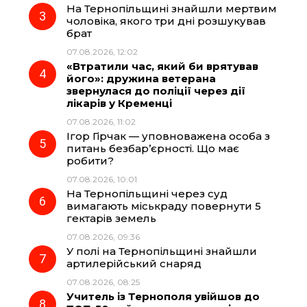
На Тернопільщині знайшли мертвим
чоловіка, якого три дні розшукував
k
m
p
брат
07.08.2026, 12:02
«Втратили час, який би врятував
його»: дружина ветерана
звернулася до поліції через дії
лікарів у Кременці
07.08.2026, 11:02
Ігор Гірчак — уповноважена особа з
питань безбар’єрності. Що має
робити?
07.08.2026, 10:01
На Тернопільщині через суд
вимагають міськраду повернути 5
гектарів земель
07.08.2026, 09:36
У полі на Тернопільщині знайшли
артилерійський снаряд
07.08.2026, 08:25
Учитель із Тернополя увійшов до