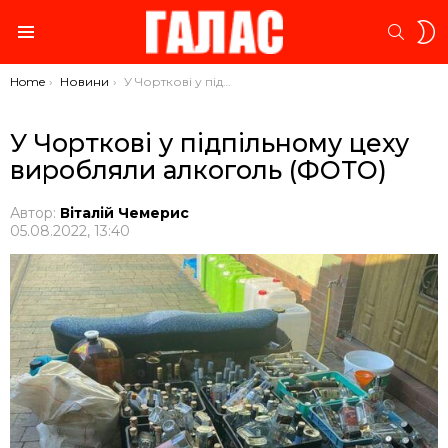
S
SEARC
S
Menu
You are here:
Home
Новини
У Чорткові у підпільному цеху виробляли алкоголь (ФОТО)
У Чорткові у підпільному цеху
виробляли алкоголь (ФОТО)
Автор:
Віталій Чемерис
05.08.2022, 13:40