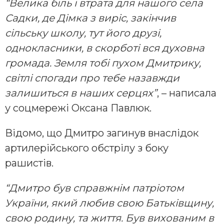
“Велика біль і втрата для нашого села
Садки, де Дімка з виріс, закінчив
сільську школу, тут його друзі,
однокласники, в скорботі вся духовна
громада. Земля тобі пухом Дмитрику,
світлі спогади про тебе назавжди
залишиться в наших серцях”
, – написала
у соцмережі Оксана Павлюк.
Відомо, що Дмитро загинув внаслідок
артилерійського обстрілу з боку
рашистів.
“Дмитро був справжнім патріотом
України, який любив свою Батьківщину,
свою родину, та життя. Був вихованим в