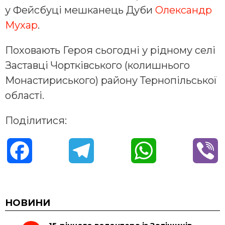
у Фейсбуці мешканець Дуби
Олександр
Мухар
.
Поховають Героя сьогодні у рідному селі
Заставці Чортківського (колишнього
Монастириського) району Тернопільської
області.
Поділитися:
F
T
W
V
a
e
h
i
c
l
a
b
НОВИНИ