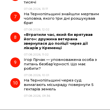
тисячі
07.08.2026, 13:17
На Тернопільщині знайшли мертвим
чоловіка, якого три дні розшукував
брат
07.08.2026, 12:02
«Втратили час, який би врятував
його»: дружина ветерана
звернулася до поліції через дії
лікарів у Кременці
07.08.2026, 11:02
Ігор Гірчак — уповноважена особа з
питань безбар’єрності. Що має
робити?
07.08.2026, 10:01
На Тернопільщині через суд
вимагають міськраду повернути 5
гектарів земель
07.08.2026, 09:36