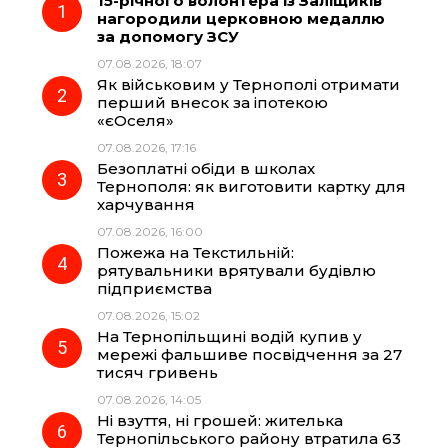
15-річного волонтера із Заліщиків
e
e
t
e
нагородили церковною медаллю
за допомогу ЗСУ
b
g
s
r
07.08.2026, 18:07
Як військовим у Тернополі отримати
o
r
A
перший внесок за іпотекою
«єОселя»
07.08.2026, 17:16
o
a
p
Безоплатні обіди в школах
Тернополя: як виготовити картку для
k
m
p
харчування
07.08.2026, 16:00
Пожежа на Текстильній:
рятувальники врятували будівлю
підприємства
07.08.2026, 15:02
На Тернопільщині водій купив у
мережі фальшиве посвідчення за 27
тисяч гривень
07.08.2026, 14:05
Ні взуття, ні грошей: жителька
Тернопільського району втратила 63