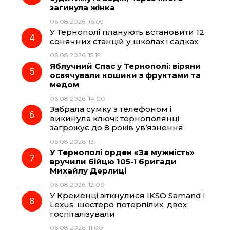
k
m
p
загинула жінка
06.08.2026, 16:09
У Тернополі планують встановити 12
сонячних станцій у школах і садках
06.08.2026, 15:19
Яблучний Спас у Тернополі: віряни
освячували кошики з фруктами та
медом
06.08.2026, 14:00
Забрала сумку з телефоном і
викинула ключі: тернополянці
загрожує до 8 років ув’язнення
06.08.2026, 13:11
У Тернополі орден «За мужність»
вручили бійцю 105-ї бригади
Михайлу Дерлиці
06.08.2026, 12:00
У Кременці зіткнулися IKSO Samand і
Lexus: шестеро потерпілих, двох
госпіталізували
06.08.2026, 11:00