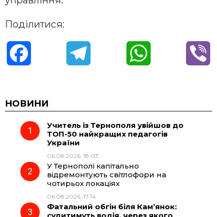
управління.
Поділитися:
F
T
W
V
a
e
h
i
c
l
a
b
НОВИНИ
Учитель із Тернополя увійшов до
e
e
t
e
ТОП-50 найкращих педагогів
України
b
g
s
r
06.08.2026, 18:03
У Тернополі капітально
o
r
A
відремонтують світлофори на
чотирьох локаціях
06.08.2026, 17:14
o
a
p
Фатальний обгін біля Кам’янок:
судитимуть водія, через якого