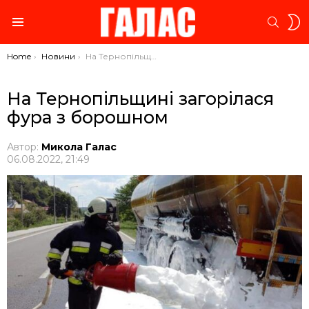
S
SEARC
S
Menu
You are here:
Home
Новини
На Тернопільщині загорілася фура з борошном
На Тернопільщині загорілася
фура з борошном
Автор:
Микола Галас
06.08.2022, 21:49