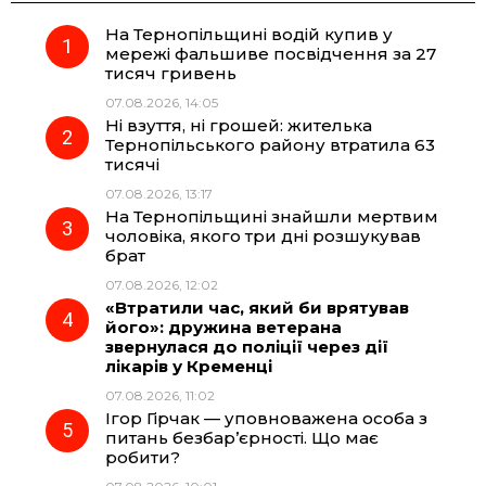
На Тернопільщині водій купив у
e
e
t
e
мережі фальшиве посвідчення за 27
тисяч гривень
b
g
s
r
07.08.2026, 14:05
Ні взуття, ні грошей: жителька
o
r
A
Тернопільського району втратила 63
тисячі
07.08.2026, 13:17
o
a
p
На Тернопільщині знайшли мертвим
чоловіка, якого три дні розшукував
k
m
p
брат
07.08.2026, 12:02
«Втратили час, який би врятував
його»: дружина ветерана
звернулася до поліції через дії
лікарів у Кременці
07.08.2026, 11:02
Ігор Гірчак — уповноважена особа з
питань безбар’єрності. Що має
робити?