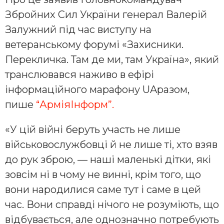
Збройних Сил України генерал Валерій
Залужний під час виступу на
ветеранському форумі «Захисники.
Перекличка. Там де ми, там Україна», який
транслювався наживо в ефірі
інформаційного марафону UAразом,
пише
“АрміяІнформ”.
«У цій війні беруть участь не лише
військовослужбовці й не лише ті, хто взяв
до рук зброю, — наші маленькі дітки, які
зовсім ні в чому не винні, крім того, що
вони народилися саме тут і саме в цей
час. Вони справді нічого не розуміють, що
відбувається, але однозначно потребують