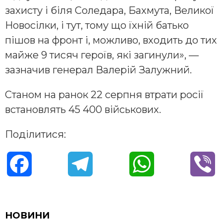
захисту і біля Соледара, Бахмута, Великої
Новосілки, і тут, тому що їхній батько
пішов на фронт і, можливо, входить до тих
майже 9 тисяч героїв, які загинули», —
зазначив генерал Валерій Залужний.
Станом на ранок 22 серпня втрати росії
встановлять 45 400 військових.
Поділитися:
F
T
W
V
a
e
h
i
c
l
a
b
НОВИНИ