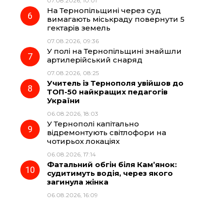
07.08.2026, 10:01
На Тернопільщині через суд
вимагають міськраду повернути 5
гектарів земель
07.08.2026, 09:36
У полі на Тернопільщині знайшли
артилерійський снаряд
07.08.2026, 08:25
Учитель із Тернополя увійшов до
ТОП-50 найкращих педагогів
України
06.08.2026, 18:03
У Тернополі капітально
відремонтують світлофори на
чотирьох локаціях
06.08.2026, 17:14
Фатальний обгін біля Кам’янок:
судитимуть водія, через якого
загинула жінка
06.08.2026, 16:09