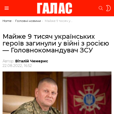
S
SEARC
S
Menu
You are here:
Home
Головні новини
Майже 9 тисяч українських героїв загинули у війні з росією — Головнокомандувач ЗСУ
Майже 9 тисяч українських
героїв загинули у війні з росією
— Головнокомандувач ЗСУ
Автор:
Віталій Чемерис
22.08.2022, 16:52