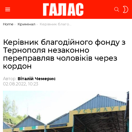
S
SEARC
S
Menu
You are here:
Home
Кримінал
Керівник благодійного фонду з Тернополя незаконно переправляв чоловіків через кордон
Керівник благодійного фонду з
Тернополя незаконно
переправляв чоловіків через
кордон
Автор:
Віталій Чемерис
02.08.2022, 10:23