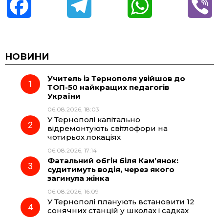
F
T
W
V
a
e
h
i
c
l
a
b
НОВИНИ
Учитель із Тернополя увійшов до
e
e
t
e
ТОП-50 найкращих педагогів
України
b
g
s
r
06.08.2026, 18:03
У Тернополі капітально
o
r
A
відремонтують світлофори на
чотирьох локаціях
06.08.2026, 17:14
o
a
p
Фатальний обгін біля Кам’янок:
судитимуть водія, через якого
k
m
p
загинула жінка
06.08.2026, 16:09
У Тернополі планують встановити 12
сонячних станцій у школах і садках