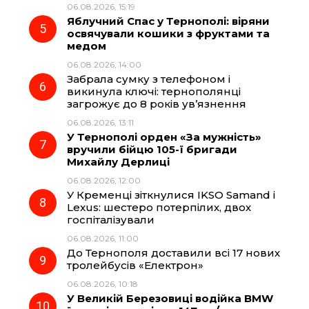
06.08.2026, 15:19
Яблучний Спас у Тернополі: віряни
освячували кошики з фруктами та
медом
06.08.2026, 14:00
Забрала сумку з телефоном і
викинула ключі: тернополянці
загрожує до 8 років ув’язнення
06.08.2026, 13:11
У Тернополі орден «За мужність»
вручили бійцю 105-ї бригади
Михайлу Дерлиці
06.08.2026, 12:00
У Кременці зіткнулися IKSO Samand і
Lexus: шестеро потерпілих, двох
госпіталізували
06.08.2026, 11:00
До Тернополя доставили всі 17 нових
тролейбусів «Електрон»
06.08.2026, 10:18
У Великій Березовиці водійка BMW