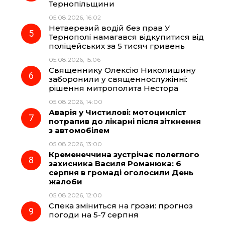
Тернопільщини
05.08.2026, 16:02
Нетверезий водій без прав У
Тернополі намагався відкупитися від
поліцейських за 5 тисяч гривень
05.08.2026, 15:06
Священнику Олексію Николишину
заборонили у священнослужінні:
рішення митрополита Нестора
05.08.2026, 14:00
Аварія у Чистилові: мотоцикліст
потрапив до лікарні після зіткнення
з автомобілем
05.08.2026, 13:00
Кременеччина зустрічає полеглого
захисника Василя Романюка: 6
серпня в громаді оголосили День
жалоби
05.08.2026, 12:00
Спека зміниться на грози: прогноз
погоди на 5-7 серпня