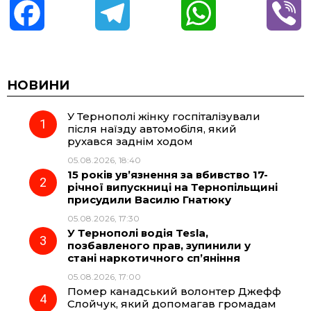
F
T
W
V
a
e
h
i
c
l
a
b
НОВИНИ
У Тернополі жінку госпіталізували
e
e
t
e
після наїзду автомобіля, який
рухався заднім ходом
b
g
s
r
05.08.2026, 18:40
15 років ув’язнення за вбивство 17-
o
r
A
річної випускниці на Тернопільщині
присудили Василю Гнатюку
05.08.2026, 17:30
o
a
p
У Тернополі водія Tesla,
позбавленого прав, зупинили у
k
m
p
стані наркотичного сп’яніння
05.08.2026, 17:00
Помер канадський волонтер Джефф
Слойчук, який допомагав громадам