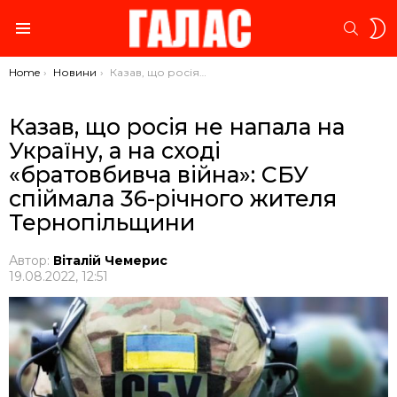
S
SEARC
S
Menu
You are here:
Home
Новини
Казав, що росія не напала на Україну, а на сході «братовбивча війна»: СБУ спіймала 36-річного жителя Тернопільщини
Казав, що росія не напала на
Україну, а на сході
«братовбивча війна»: СБУ
спіймала 36-річного жителя
Тернопільщини
Автор:
Віталій Чемерис
19.08.2022, 12:51