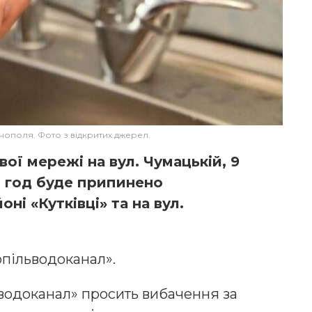
рнополя. Фото з відкритих джерел.
ої мережі на вул. Чумацькій, 9
00 год буде припинено
ні «Кутківці» та на вул.
пільводоканал».
водоканал» просить вибачення за