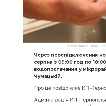
Не буде води у частині Те
Через перепідключення нов
серпня з 09:00 год по 18:
водопостачання у мікрорайо
Чумацькій.
Про це повідомляє КП «Терно
Адміністрація КП «Тернопіль