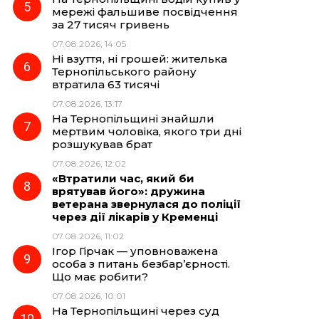
мережі фальшиве посвідчення
за 27 тисяч гривень
07.08.2026, 14:05
Ні взуття, ні грошей: жителька
Тернопільського району
втратила 63 тисячі
07.08.2026, 13:17
На Тернопільщині знайшли
мертвим чоловіка, якого три дні
розшукував брат
07.08.2026, 12:02
«Втратили час, який би
врятував його»: дружина
ветерана звернулася до поліції
через дії лікарів у Кременці
07.08.2026, 11:02
Ігор Гірчак — уповноважена
особа з питань безбар’єрності.
Що має робити?
07.08.2026, 10:01
На Тернопільщині через суд