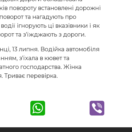
оків повороту встановлені дорожні
 поворот та нагадують про
одії ігнорують ці вказівники і як
орот та з’їжджають з дороги.
нці, 13 липня. Водійка автомобіля
ням, з’їхала в кювет та
атного господарства. Жінка
. Триває перевірка.
W
V
h
i