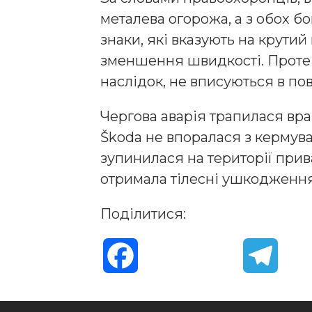
металева огорожа, а з обох б
знаки, які вказують на крутий
зменшення швидкості. Проте в
наслідок, не вписуються в пов
Чергова аварія трапилася вра
Škoda не впоралася з кермуван
зупинилася на території прив
отримала тілесні ушкодження
Поділитися:
F
T
a
e