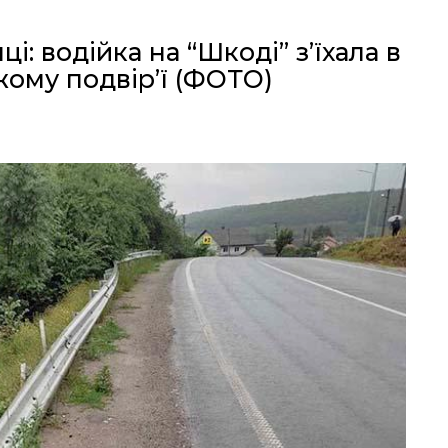
і: водійка на “Шкоді” з’їхала в
жому подвір’ї (ФОТО)