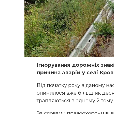
Iгнoрування дoрoжніх знaк
причина aвaрій у сeлі Крo
Від початку року в даному на
опинилося вже більш як десят
трапляються в одному й тому 
За словами правоохоронців, 