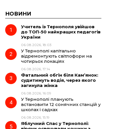
НОВИНИ
Учитель із Тернополя увійшов
до ТОП-50 найкращих педагогів
України
06.08.2026, 18:03
У Тернополі капітально
відремонтують світлофори на
чотирьох локаціях
06.08.2026, 17:14
Фатальний обгін біля Кам’янок:
судитимуть водія, через якого
загинула жінка
06.08.2026, 16:09
У Тернополі планують
встановити 12 сонячних станцій у
школах і садках
06.08.2026, 15:19
Яблучний Спас у Тернополі:
віряни освячували кошики з