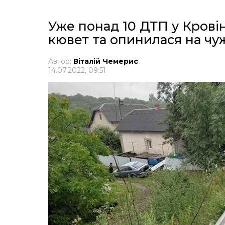
Уже понад 10 ДТП у Кровінц
кювет та опинилася на чу
Автор:
Віталій Чемерис
14.07.2022, 09:51