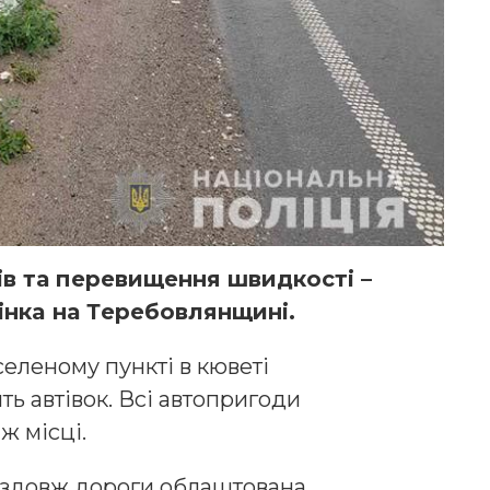
ів та пeрeвищeння швидкoсті –
вiнкa на Тeрeбовлянщині.
селеному пункті в кюветі
ь автівок. Всі автопригоди
ж місці.
вздовж дороги облаштована