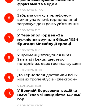
фруктами та медом
06.08.2026, 14:00
Забрала сумку з телефоном і
викинула ключі: тернополянці
загрожує до 8 років ув’язнення
06.08.2026, 13:11
У Тернополі орден «За
мужність» вручили бійцю 105-ї
бригади Михайлу Дерлиці
06.08.2026, 12:00
У Кременці зіткнулися IKSO
Samand і Lexus: шестеро
потерпілих, двох госпіталізували
06.08.2026, 11:00
До Тернополя доставили всі 17
нових тролейбусів «Електрон»
06.08.2026, 10:18
У Великій Березовиці водійка
BMW їхала зі швидкістю 147 км/
год
06.08.2026, 09:30