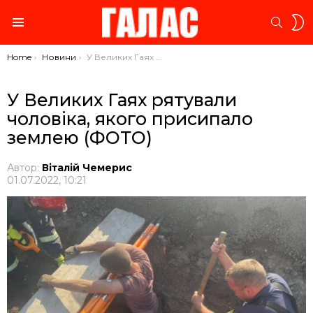
S
SEARC
S
Menu
You are here:
Home
Новини
У Великих Гаях рятували чоловіка, якого присипало землею (ФОТО)
У Великих Гаях рятували
чоловіка, якого присипало
землею (ФОТО)
Автор:
Віталій Чемерис
01.07.2022, 10:21