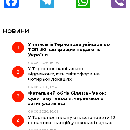
F
T
W
V
a
e
h
i
c
l
a
b
НОВИНИ
Учитель із Тернополя увійшов до
e
e
t
e
ТОП-50 найкращих педагогів
України
b
g
s
r
06.08.2026, 18:03
У Тернополі капітально
o
r
A
відремонтують світлофори на
чотирьох локаціях
06.08.2026, 17:14
o
a
p
Фатальний обгін біля Кам’янок:
судитимуть водія, через якого
k
m
p
загинула жінка
06.08.2026, 16:09
У Тернополі планують встановити 12
сонячних станцій у школах і садках