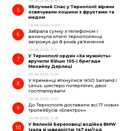
06.08.2026, 15:19
Яблучний Спас у Тернополі: віряни
освячували кошики з фруктами та
медом
06.08.2026, 14:00
Забрала сумку з телефоном і
викинула ключі: тернополянці
загрожує до 8 років ув’язнення
06.08.2026, 13:11
У Тернополі орден «За мужність»
вручили бійцю 105-ї бригади
Михайлу Дерлиці
06.08.2026, 12:00
У Кременці зіткнулися IKSO Samand і
Lexus: шестеро потерпілих, двох
госпіталізували
06.08.2026, 11:00
До Тернополя доставили всі 17 нових
тролейбусів «Електрон»
06.08.2026, 10:18
У Великій Березовиці водійка BMW
їхала зі швидкістю 147 км/год