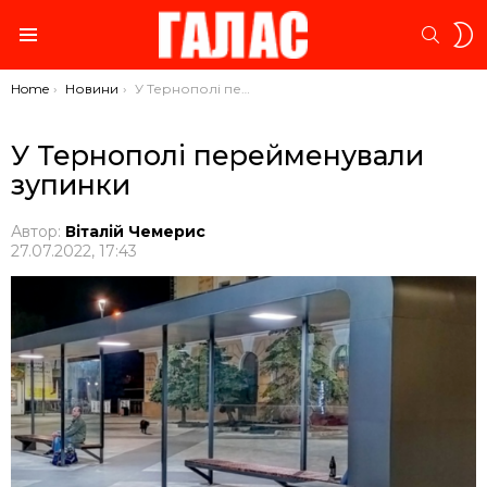
S
SEARC
S
Menu
You are here:
Home
Новини
У Тернополі перейменували зупинки
У Тернополі перейменували
зупинки
Автор:
Віталій Чемерис
27.07.2022, 17:43