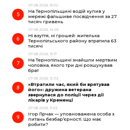
07.08.2026, 15:02
На Тернопільщині водій купив у
мережі фальшиве посвідчення за 27
тисяч гривень
07.08.2026, 14:05
Ні взуття, ні грошей: жителька
Тернопільського району втратила 63
тисячі
07.08.2026, 13:17
На Тернопільщині знайшли мертвим
чоловіка, якого три дні розшукував
брат
07.08.2026, 12:02
«Втратили час, який би врятував
його»: дружина ветерана
звернулася до поліції через дії
лікарів у Кременці
07.08.2026, 11:02
Ігор Гірчак — уповноважена особа з
питань безбар’єрності. Що має
робити?