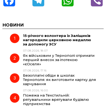
F
T
W
V
a
e
h
i
c
l
a
b
НОВИНИ
15-річного волонтера із Заліщиків
e
e
t
e
нагородили церковною медаллю
за допомогу ЗСУ
b
g
s
r
07.08.2026, 18:07
Як військовим у Тернополі отримати
o
r
A
перший внесок за іпотекою
«єОселя»
07.08.2026, 17:16
o
a
p
Безоплатні обіди в школах
Тернополя: як виготовити картку для
k
m
p
харчування
07.08.2026, 16:00
Пожежа на Текстильній:
рятувальники врятували будівлю
підприємства