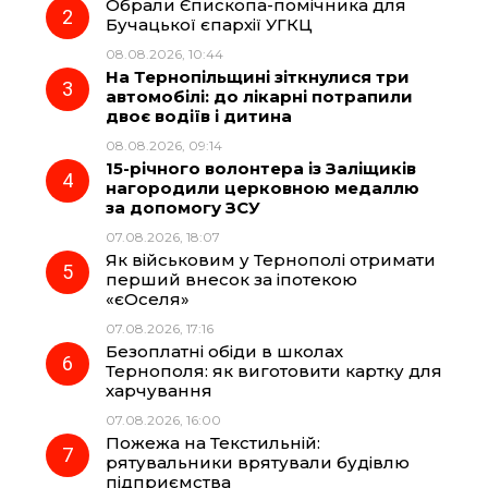
Обрали Єпископа-помічника для
o
r
A
Бучацької єпархії УГКЦ
08.08.2026, 10:44
На Тернопільщині зіткнулися три
o
a
p
автомобілі: до лікарні потрапили
двоє водіїв і дитина
k
m
p
08.08.2026, 09:14
15-річного волонтера із Заліщиків
нагородили церковною медаллю
за допомогу ЗСУ
07.08.2026, 18:07
Як військовим у Тернополі отримати
перший внесок за іпотекою
«єОселя»
07.08.2026, 17:16
Безоплатні обіди в школах
Тернополя: як виготовити картку для
харчування
07.08.2026, 16:00
Пожежа на Текстильній:
рятувальники врятували будівлю
підприємства