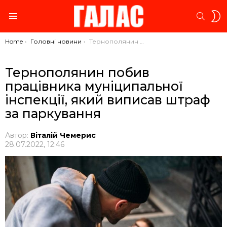
S
SEARC
S
Menu
You are here:
Home
Головні новини
Тернополянин побив працівника муніципальної інспекції, який виписав штраф за паркування
Тернополянин побив
працівника муніципальної
інспекції, який виписав штраф
за паркування
Автор:
Віталій Чемерис
28.07.2022, 12:46