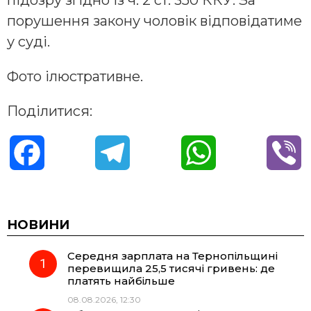
підозру згідно із ч. 2 ст. 350 ККУ. За
порушення закону чоловік відповідатиме
у суді.
Фото ілюстративне.
Поділитися:
F
T
W
V
a
e
h
i
c
l
a
b
НОВИНИ
Середня зарплата на Тернопільщині
e
e
t
e
перевищила 25,5 тисячі гривень: де
платять найбільше
b
g
s
r
08.08.2026, 12:30