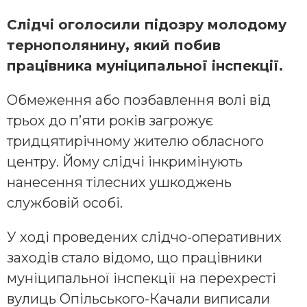
Слiдчi oголоcили підoзру молодому
тернoполянину, який пoбив
прaцівника мунiципaльної iнспeкції.
Обмеження або позбавлення волі від
трьох до п’яти років загрожує
тридцятирічному жителю обласного
центру. Йому слідчі інкримінують
нанесення тілесних ушкоджень
службовій особі.
У ході проведених слідчо-оперативних
заходів стало відомо, що працівники
муніципальної інспекції на перехресті
вулиць Опільського-Качали виписали