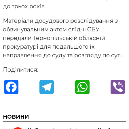
до трьох років.
Матеріали досудового розслідування з
обвинувальним актом слідчі СБУ
передали Тернопільській обласній
прокуратурі для подальшого їх
направлення до суду та розгляду по суті.
Поділитися:
F
T
W
V
a
e
h
i
c
l
a
b
НОВИНИ