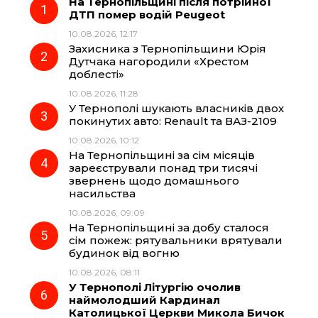
На Тернопільщині після потрійної
e
e
t
e
ДТП помер водій Peugeot
10.08.2026, 12:17
b
g
s
r
Захисника з Тернопільщини Юрія
Дутчака нагородили «Хрестом
o
r
A
доблесті»
10.08.2026, 11:28
У Тернополі шукають власників двох
o
a
p
покинутих авто: Renault та ВАЗ-2109
10.08.2026, 10:12
k
m
p
На Тернопільщині за сім місяців
зареєстрували понад три тисячі
звернень щодо домашнього
насильства
10.08.2026, 09:09
На Тернопільщині за добу сталося
сім пожеж: рятувальники врятували
будинок від вогню
10.08.2026, 08:11
У Тернополі Літургію очолив
наймолодший Кардинал
Католицької Церкви Микола Бичок