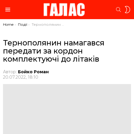
S
SEARC
S
Menu
You are here:
Home
Події
Тернополянин намагався передати за кордон комплектуючі до літаків
Тернополянин намагався
передати за кордон
комплектуючі до літаків
Автор:
Бойко Роман
20.07.2022, 18:10