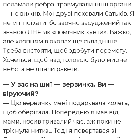
поламали ребра, травмували інші органи
— не вижив. Мої друзі поховали батьків. Я
не міг поїхати, бо заочно засуджений так
званою ЛНР як «помічник хунти». Важко,
але хлопцям в окопах ще складніше.
Треба вистояти, щоб здобути перемогу.
Хочеться, щоб над головою було мирне
небо, а не літали ракети.
— У вас на шиї — вервичка. Ви —
віруючий?
— Цю вервичку мені подарувала колега,
щоб оберігала. Попередню я мав від
мами, носив тривалий час, аж поки не
тріснула нитка… Тоді я повертався зі