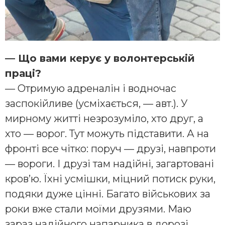
— Що вами керує у волонтерській
праці?
— Отримую адреналін і водночас
заспокійливе (усміхається, — авт.). У
мирному житті незрозуміло, хто друг, а
хто — ворог. Тут можуть підставити. А на
фронті все чітко: поруч — друзі, навпроти
— вороги. І друзі там надійні, загартовані
кров’ю. Їхні усмішки, міцний потиск руки,
подяки дуже цінні. Багато військових за
роки вже стали моїми друзями. Маю
зараз надійного напарника в дорозі