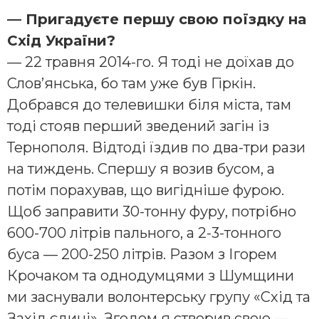
— Пригадуєте першу свою поїздку на
Схід України?
— 22 травня 2014-го. Я тоді не доїхав до
Слов’янська, бо там уже був Гіркін.
Добрався до телевишки біля міста, там
тоді стояв перший зведений загін із
Тернополя. Відтоді їздив по два-три рази
на тиждень. Спершу я возив бусом, а
потім порахував, що вигідніше фурою.
Щоб заправити 30-тонну фуру, потрібно
600-700 літрів пального, а 2-3-тонного
буса — 200-250 літрів. Разом з Ігорем
Крочаком та однодумцями з Шумщини
ми заснували волонтерську групу «Схід та
Захід єдині». Згодом я створив свою —