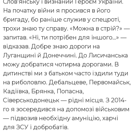
Слов’янську і визнаний Героєм України.
На початку війни я просився в його
бригаду, бо раніше служив у спецроті,
трохи знаю ту справу. «Можна в стрій?» —
запитав. «Ні, ти потрібен для іншого…» —
відказав. Добре знаю дороги на
Луганщині й Донеччині. До Лисичанська
можу добратися чотирма дорогами. В
дитинстві ми з батьком часто їздили туди
на риболовлю. Дебальцеве, Первомайськ,
Кадіївка, Брянка, Попасна,
Сіверськодонецьк — рідні місця. З 2014-
го я зосередився на допомозі військовим
— підвозив необхідну амуніцію, харчі
для ЗСУ і добробатів.