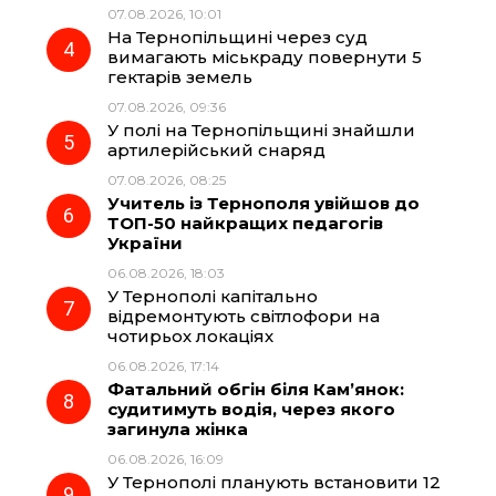
07.08.2026, 10:01
На Тернопільщині через суд
вимагають міськраду повернути 5
гектарів земель
07.08.2026, 09:36
У полі на Тернопільщині знайшли
артилерійський снаряд
07.08.2026, 08:25
Учитель із Тернополя увійшов до
ТОП-50 найкращих педагогів
України
06.08.2026, 18:03
У Тернополі капітально
відремонтують світлофори на
чотирьох локаціях
06.08.2026, 17:14
Фатальний обгін біля Кам’янок:
судитимуть водія, через якого
загинула жінка
06.08.2026, 16:09
У Тернополі планують встановити 12