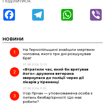
Поділитися:
F
T
W
V
a
e
h
i
c
l
a
b
НОВИНИ
На Тернопільщині знайшли мертвим
e
e
t
e
чоловіка, якого три дні розшукував
брат
b
g
s
r
07.08.2026, 12:02
«Втратили час, який би врятував
o
r
A
його»: дружина ветерана
звернулася до поліції через дії
лікарів у Кременці
o
a
p
07.08.2026, 11:02
Ігор Гірчак — уповноважена особа з
k
m
p
питань безбар’єрності. Що має
робити?