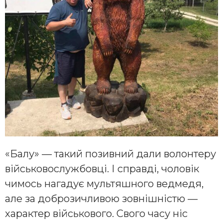
«Балу» — такий позивний дали волонтеру
військовослужбовці. І справді, чоловік
чимось нагадує мультяшного ведмедя,
але за доброзичливою зовнішністю —
характер військового. Свого часу ніс