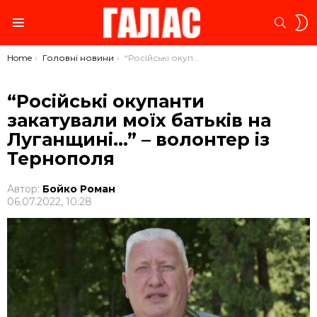
S
SEARC
S
Menu
You are here:
Home
Головні новини
“Російські окупанти закатували моїх батьків на Луганщині…” – волонтер із Тернополя
“Російські окупанти
закатували моїх батьків на
Луганщині…” – волонтер із
Тернополя
Автор:
Бойко Роман
06.07.2022, 10:28