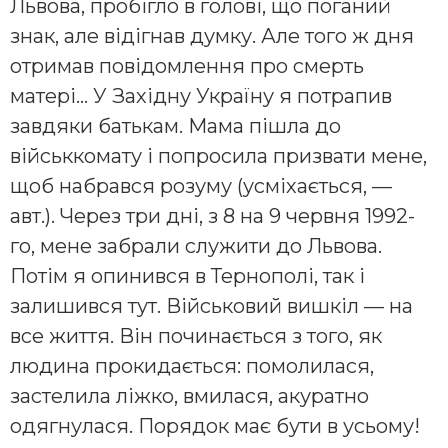
Львова, пробігло в голові, що поганий
знак, але відігнав думку. Але того ж дня
отримав повідомлення про смерть
матері… У Західну Україну я потрапив
завдяки батькам. Мама пішла до
військкомату і попросила призвати мене,
щоб набрався розуму (усміхається, —
авт.). Через три дні, з 8 на 9 червня 1992-
го, мене забрали служити до Львова.
Потім я опинився в Тернополі, так і
залишився тут. Військовий вишкіл — на
все життя. Він починається з того, як
людина прокидається: помолилася,
застелила ліжко, вмилася, акуратно
одягнулася. Порядок має бути в усьому!