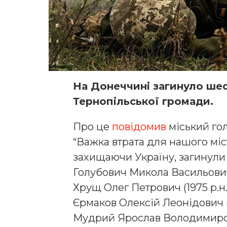
На Донеччині загинуло шес
Тернопільської громади.
Про це
повідомив
міський го
“Важка втрата для нашого міс
захищаючи Україну, загинули
Голубович Микола Васильович 
Хрущ Олег Петрович (1975 р.н.
Єрмаков Олексій Леонідович (1
Мудрий Ярослав Володимирови