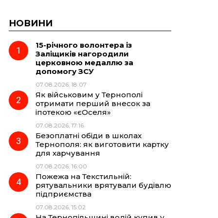
НОВИНИ
15-річного волонтера із
Заліщиків нагородили
церковною медаллю за
допомогу ЗСУ
07.08.2026, 18:07
Як військовим у Тернополі
отримати перший внесок за
іпотекою «єОселя»
07.08.2026, 17:16
Безоплатні обіди в школах
Тернополя: як виготовити картку
для харчування
07.08.2026, 16:00
Пожежа на Текстильній:
рятувальники врятували будівлю
підприємства
07.08.2026, 15:02
На Тернопільщині водій купив у