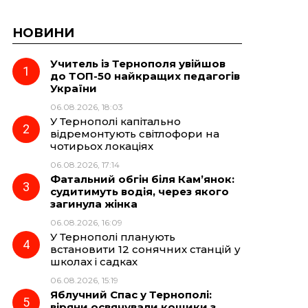
НОВИНИ
Учитель із Тернополя увійшов
до ТОП-50 найкращих педагогів
України
06.08.2026, 18:03
У Тернополі капітально
відремонтують світлофори на
чотирьох локаціях
06.08.2026, 17:14
Фатальний обгін біля Кам’янок:
судитимуть водія, через якого
загинула жінка
06.08.2026, 16:09
У Тернополі планують
встановити 12 сонячних станцій у
школах і садках
06.08.2026, 15:19
Яблучний Спас у Тернополі:
віряни освячували кошики з