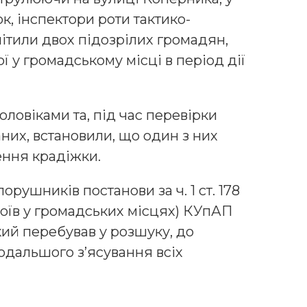
ок, інспектори роти тактико-
ітили двох підозрілих громадян,
ї у громадському місці в період дії
оловіками та, під час перевірки
аних, встановили, що один з них
ення крадіжки.
рушників постанови за ч. 1 ст. 178
оїв у громадських місцях) КУпАП
кий перебував у розшуку, до
одальшого з’ясування всіх