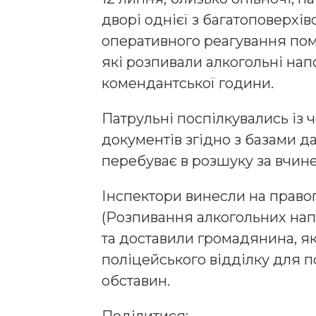
дворі однієї з багатоповерхів
оперативного реагування пом
які розпивали алкогольні напо
комендантської години.
Патрульні поспілкувались із ч
документів згідно з базами д
перебуває в розшуку за вчин
Інспектори винесли на правопо
(Розпивання алкогольних нап
та доставили громадянина, я
поліцейського відділку для п
обставин.
Поділитися: