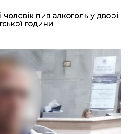
і чоловік пив алкоголь у дворі
тської години