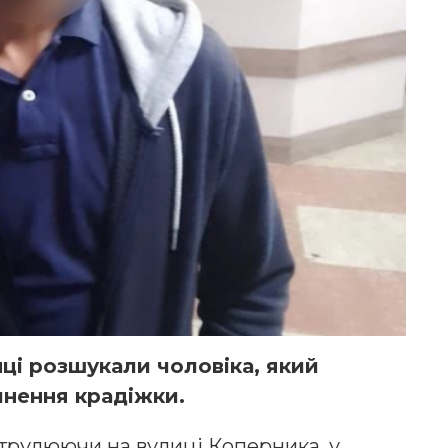
ці розшукали чоловіка, який
инення крадіжки.
патрулюючи на вулиці Коперника, у