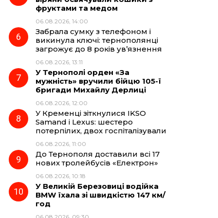
фруктами та медом
06.08.2026, 14:00
Забрала сумку з телефоном і
викинула ключі: тернополянці
загрожує до 8 років ув’язнення
06.08.2026, 13:11
У Тернополі орден «За
мужність» вручили бійцю 105-ї
бригади Михайлу Дерлиці
06.08.2026, 12:00
У Кременці зіткнулися IKSO
Samand і Lexus: шестеро
потерпілих, двох госпіталізували
06.08.2026, 11:00
До Тернополя доставили всі 17
нових тролейбусів «Електрон»
06.08.2026, 10:18
У Великій Березовиці водійка
BMW їхала зі швидкістю 147 км/
год
06.08.2026, 09:30